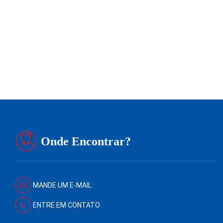
Segurança em cada par
Redação
24 de maio de 2024
1
min
0
Onde Encontrar?
MANDE UM E-MAIL
ENTRE EM CONTATO