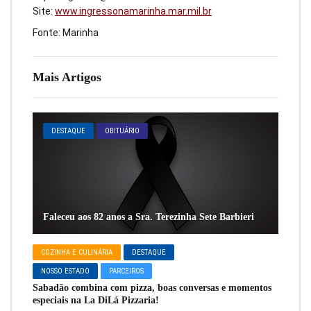
Site:
www.ingressonamarinha.mar.mil.br
Fonte: Marinha
Mais Artigos
DESTAQUE
OBITUÁRIO
Faleceu aos 82 anos a Sra. Terezinha Sete Barbieri
COZINHA E CULINÁRIA
DESTAQUE
NOSSO ESTADO
PARCEIROS
Sabadão combina com pizza, boas conversas e momentos
especiais na La DiLá Pizzaria!