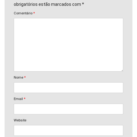
obrigatórios estão marcados com *
Comentário
*
Nome
*
Email
*
Website