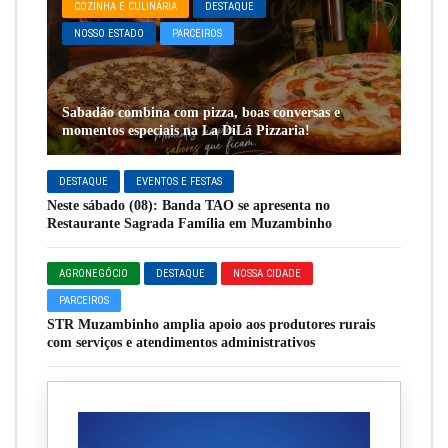
COZINHA E CULINÁRIA
DESTAQUE
NOSSO ESTADO
PARCEIROS
Sabadão combina com pizza, boas conversas e
momentos especiais na La DiLá Pizzaria!
DESTAQUE
EVENTOS E FESTAS
Neste sábado (08): Banda TAO se apresenta no
Restaurante Sagrada Família em Muzambinho
AGRONEGÓCIO
DESTAQUE
NOSSA CIDADE
PARCEIROS
STR Muzambinho amplia apoio aos produtores rurais
com serviços e atendimentos administrativos