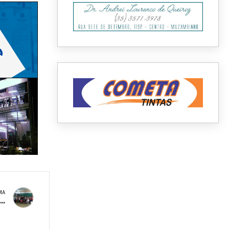
MA
..