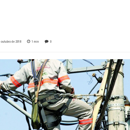
 quinta-feira em
mbinho.
e outubro de 2018
1
min
0