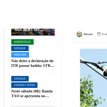
nesta
AGRONEGÓCIO
DESTAQUE
Muza
Cooxupé conquista na
justiça devolução de
mais de R$ 622
milhões aos
Redação
31 d
cooperados em
AGRONEGÓCIO
decisão histórica
sobre o Funrural
DESTAQUE
PARCEIROS
Não deixe a declaração do
ITR passar batida: STR
Muzambinho orienta
produtores sobre o prazo
DESTAQUE
de entrega
EVENTOS E FESTAS
Neste sábado (08): Banda
TAO se apresenta no
Restaurante Sagrada
Família em Muzambinho