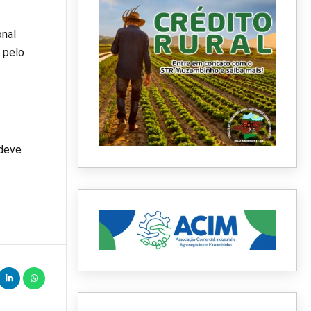
onal
 pelo
 deve