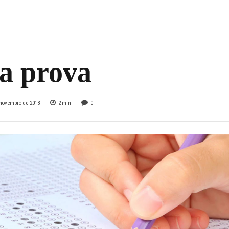
você não pode
cer no check list
a prova
 novembro de 2018
2
min
0