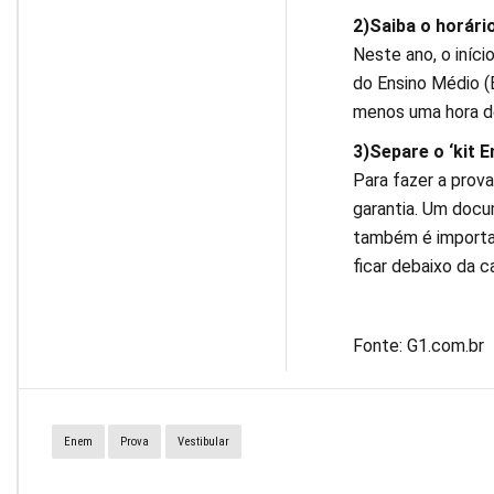
2)Saiba o horár
Neste ano, o iníci
do Ensino Médio (
menos uma hora de
3)Separe o ‘kit 
Para fazer a prova
garantia. Um docu
também é importa
ficar debaixo da c
Fonte: G1.com.br
Enem
Prova
Vestibular