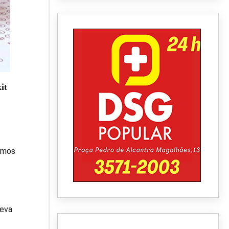
it
ramos
leva