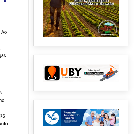
. Ao
,
gas
s
no
 R$
uado
e