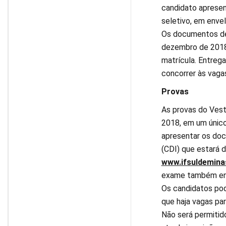
candidato aprese
seletivo, em envel
Os documentos dev
dezembro de 2018
matrícula. Entrega
concorrer às vaga
Provas
As provas do Vest
2018, em um único
apresentar os doc
(CDI) que estará d
www.ifsuldeminas
exame também enco
Os candidatos po
que haja vagas par
Não será permitido