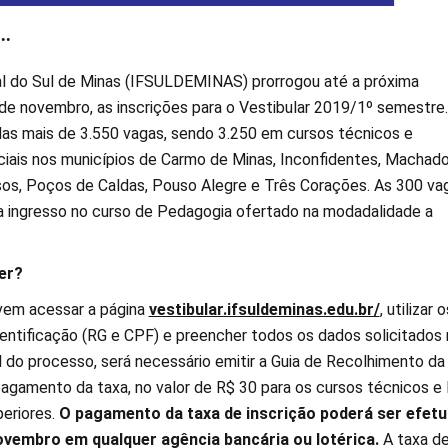
..
al do Sul de Minas (IFSULDEMINAS) prorrogou até a próxima
 de novembro, as inscrições para o Vestibular 2019/1º semestre
das mais de 3.550 vagas, sendo 3.250 em cursos técnicos e
ciais nos municípios de Carmo de Minas, Inconfidentes, Machado
s, Poços de Caldas, Pouso Alegre e Três Corações. As 300 va
a ingresso no curso de Pedagogia ofertado na modadalidade a
er?
vem acessar a página
vestibular.ifsuldeminas.edu.br/
, utilizar o
ntificação (RG e CPF) e preencher todos os dados solicitados 
al do processo, será necessário emitir a Guia de Recolhimento da
pagamento da taxa, no valor de R$ 30 para os cursos técnicos e
periores.
O pagamento da taxa de inscrição poderá ser efet
novembro em qualquer agência bancária ou lotérica.
A taxa d