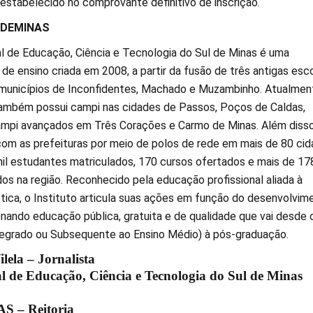
 estabelecido no comprovante definitivo de inscrição.
LDEMINAS
al de Educação, Ciência e Tecnologia do Sul de Minas é uma
a de ensino criada em 2008, a partir da fusão de três antigas esc
municípios de Inconfidentes, Machado e Muzambinho. Atualment
bém possui campi nas cidades de Passos, Poços de Caldas,
mpi avançados em Três Corações e Carmo de Minas. Além disso
com as prefeituras por meio de polos de rede em mais de 80 cid
il estudantes matriculados, 170 cursos ofertados e mais de 17
os na região. Reconhecido pela educação profissional aliada à
ica, o Instituto articula suas ações em função do desenvolvim
onando educação pública, gratuita e de qualidade que vai desde 
tegrado ou Subsequente ao Ensino Médio) à pós-graduação.
lela – Jornalista
al de Educação, Ciência e Tecnologia do Sul de Minas
 – Reitoria