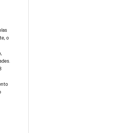
olas
e, o
,
ades.
8
ento
o