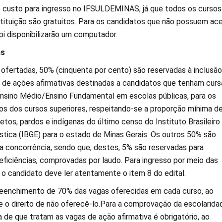
co custo para ingresso no IFSULDEMINAS, já que todos os cursos
stituição são gratuitos. Para os candidatos que não possuem ac
pi disponibilizarão um computador.
as
 ofertadas, 50% (cinquenta por cento) são reservadas à inclusão
s de ações afirmativas destinadas a candidatos que tenham curs
Ensino Médio/Ensino Fundamental em escolas públicas, para os
os dos cursos superiores, respeitando-se a proporção mínima d
tos, pardos e indígenas do último censo do Instituto Brasileiro
ística (IBGE) para o estado de Minas Gerais. Os outros 50% são
a concorrência, sendo que, destes, 5% são reservadas para
ficiências, comprovadas por laudo. Para ingresso por meio das
 o candidato deve ler atentamente o item 8 do edital.
reenchimento de 70% das vagas oferecidas em cada curso, ao
 o direito de não oferecê-lo.Para a comprovação da escolarida
a de que tratam as vagas de ação afirmativa é obrigatório, ao