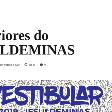
12 de novembro par
s técnicos e
iores do
ULDEMINAS
 novembro de 2018
6
min
0