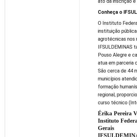
ato da inscrição e
Conheça o IFSU
O Instituto Feder
instituição públic
agrotécnicas nos 
IFSULDEMINAS tam
Pouso Alegre e ca
atua em parceria 
São cerca de 44 m
municípios atendid
formação humaníst
regional, proporci
curso técnico (In
Érika Pereira Vi
Instituto Feder
Gerais
IFSULDEMINAS