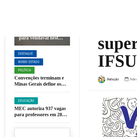
até 
DESTAQUE
PREVISÃO DO
TEMPO
curso
Mais da metade de
Minas está em alerta
super
para vendaval nesta
quinta; Muzambinho
está na lista
IFS
DESTAQUE
NOSSO ESTADO
POLÍTICA
Convenções terminam e
Redação
9 de
Minas Gerais define os
principais candidatos ao
Governo do Estado em
EDUCAÇÃO
2026
MEC autoriza 937 vagas
para professores em 28
institutos federais; veja
lista