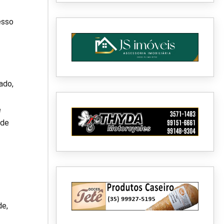
esso
ado,
e
 de
de,