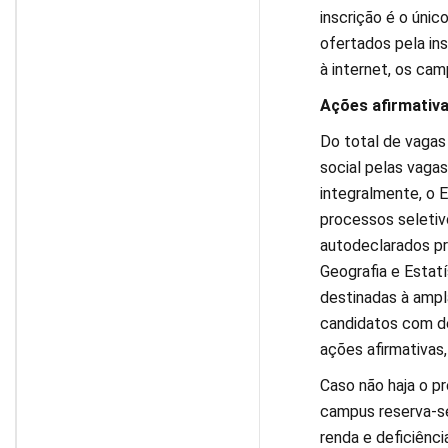
inscrição é o úni
ofertados pela in
à internet, os cam
Ações afirmativ
Do total de vagas
social pelas vaga
integralmente, o 
processos seletiv
autodeclarados pre
Geografia e Estat
destinadas à ampl
candidatos com de
ações afirmativas,
Caso não haja o p
campus reserva-se
renda e deficiênci