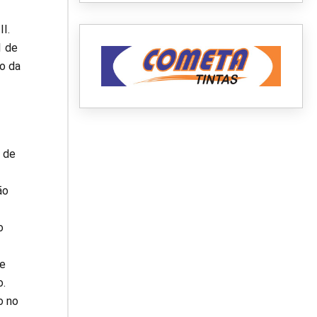
I.
1 de
o da
 de
ão
o
e
o.
o no