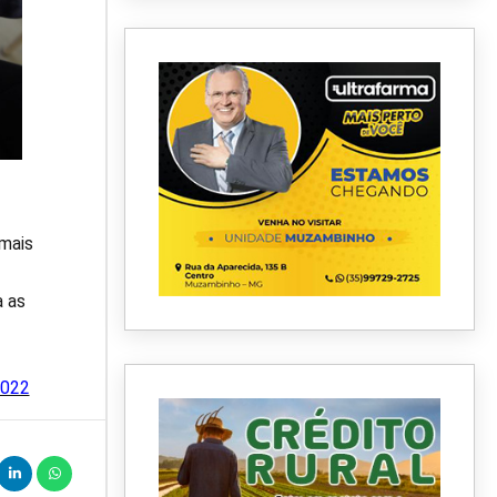
mais
a as
2022