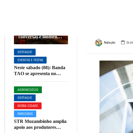
100 p
COZINHA E
CULINÁRIA
DESTAQUE
Camp
NOSSO ESTADO
Sabadão combina
com pizza, boas
PARCEIROS
conversas e momentos
especiais na La DiLá
Redação
26 d
Pizzaria!
DESTAQUE
EVENTOS E FESTAS
Neste sábado (08): Banda
TAO se apresenta no
Restaurante Sagrada
Família em Muzambinho
AGRONEGÓCIO
DESTAQUE
NOSSA CIDADE
PARCEIROS
STR Muzambinho amplia
apoio aos produtores