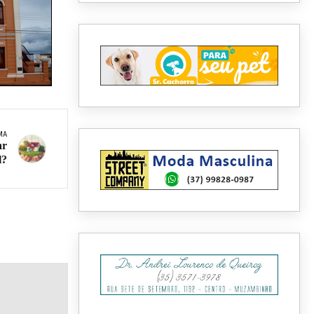
MA
ar
l?