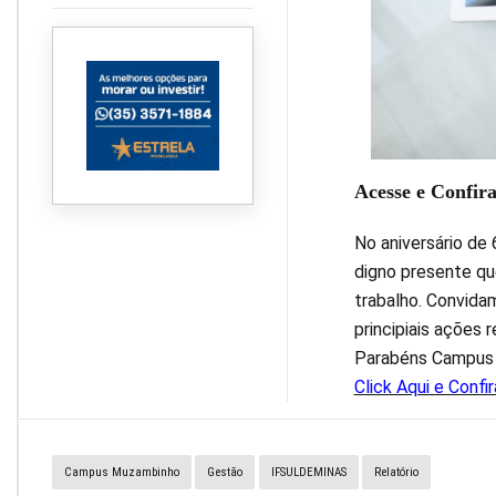
rurais com serviços e
atendimentos
administrativos
Acesse e Confira 
No aniversário de
digno presente qu
trabalho. Convidam
principiais ações 
Parabéns Campus 
Click Aqui e Conf
Campus Muzambinho
Gestão
IFSULDEMINAS
Relatório