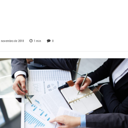
rimeiros dias do
us Muzambinho.
e novembro de 2018
1
min
0