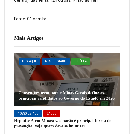
Centro), das 9h às 12h ou das 14h30 às 18h.
Fonte: G1.com.br
Mais Artigos
DESTAQUE
NOSSO ESTADO
POLÍTICA
Convenções terminam e Minas Gerais define os
principais candidatos ao Governo do Estado em 2026
NOSSO ESTADO
SAÚDE
Hepatite A em Minas: vacinação é principal forma de
prevenção; veja quem deve se imunizar