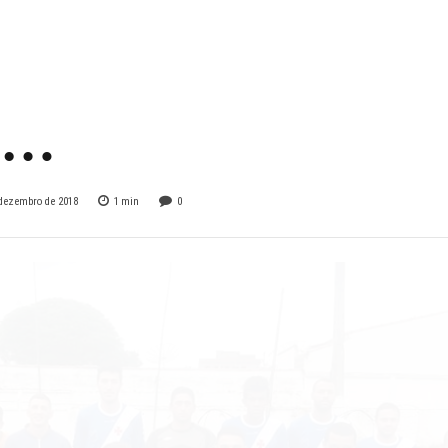
utebol de Campo
– Rodadas 01 e
2…
 dezembro de 2018
1
min
0