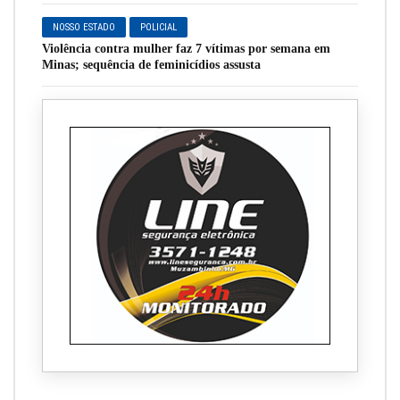
NOSSO ESTADO
POLICIAL
Violência contra mulher faz 7 vítimas por semana em
Minas; sequência de feminicídios assusta