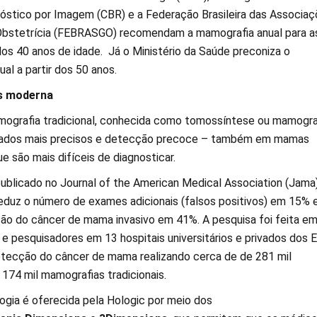
nóstico por Imagem (CBR) e a Federação Brasileira das Associa
Obstetrícia (FEBRASGO) recomendam a mamografia anual para a
dos 40 anos de idade. Já o Ministério da Saúde preconiza o
al a partir dos 50 anos.
s moderna
ografia tradicional,
conhecida como tomossíntese ou mamogra
ltados mais precisos e detecção precoce – também em mamas
e são mais difíceis de diagnosticar.
blicado no Journal of the American Medical Association (Jama
duz o número de exames adicionais (falsos positivos) em 15% 
o do câncer de mama invasivo em 41%. A pesquisa foi feita e
e pesquisadores em 13 hospitais universitários e privados dos 
etecção do câncer de mama realizando cerca de de 281 mil
174 mil mamografias tradicionais.
logia é oferecida pela Hologic por meio dos