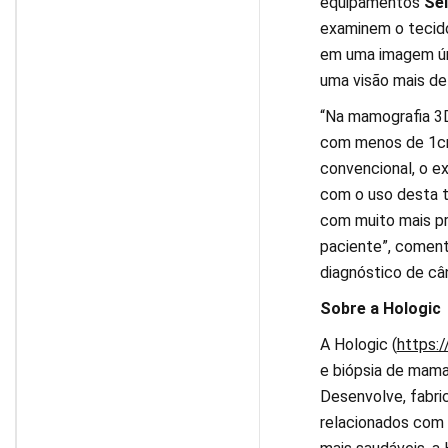
equipamentos
Sel
examinem o tecido
em uma imagem úni
uma visão mais de
“Na mamografia 3D
com menos de 1cm.
convencional, o e
com o uso desta 
com muito mais p
paciente”, comenta
diagnóstico de c
Sobre a
Hologic
A Hologic (
https:
e biópsia de mama 
Desenvolve, fabri
relacionados com 