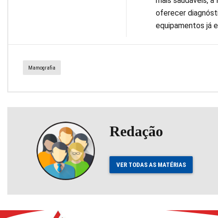
mais saudáveis, a
oferecer diagnósti
equipamentos já es
Mamografia
Redação
VER TODAS AS MATÉRIAS