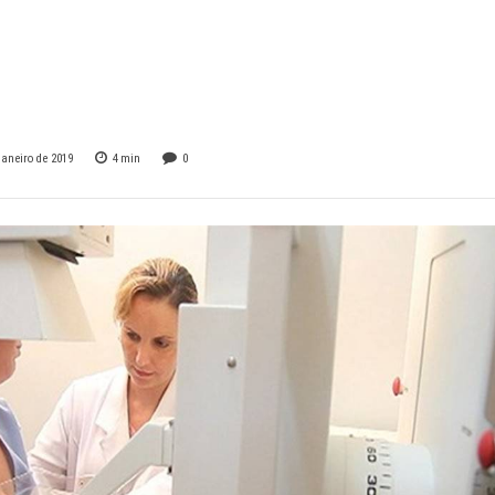
amografia e não
 para depois
janeiro de 2019
4
min
0