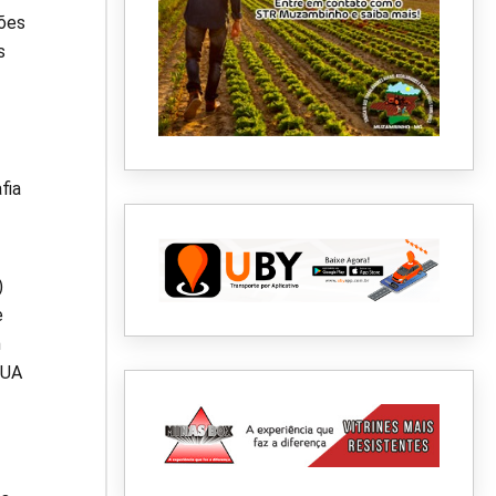
ções
s
fia
)
e
m
EUA