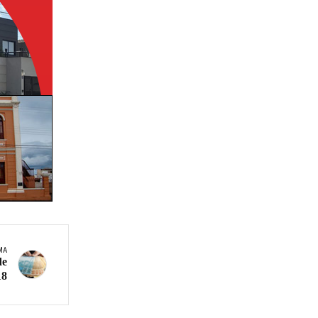
MA
de
18