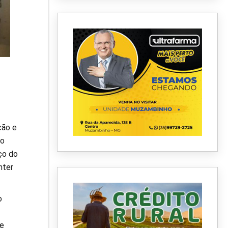
ção e
ão
ço do
nter
o
de