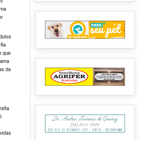
os
ama
er
dulos
fia
m que
mama
as da
afia
.
vidas