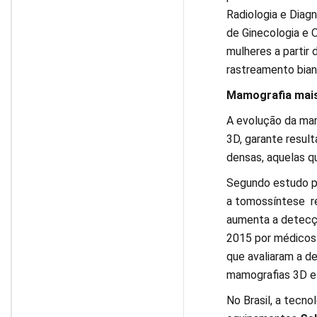
Radiologia e Diag
de Ginecologia e 
mulheres a partir 
rastreamento bianu
Mamografia mai
A evolução da mam
3D, garante resu
densas, aquelas qu
Segundo estudo pu
a tomossíntese re
aumenta a detecçã
2015 por médicos 
que avaliaram a d
mamografias 3D e 
No Brasil, a tecno