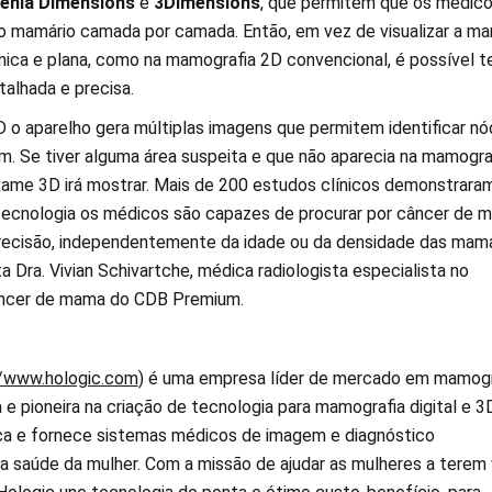
enia
Dimensions
e
3Dimensions
, que permitem que os médic
 mamário camada por camada. Então, em vez de visualizar a m
ca e plana, como na mamografia 2D convencional, é possível t
talhada e precisa.
 o aparelho gera múltiplas imagens que permitem identificar nó
 Se tiver alguma área suspeita e que não aparecia na mamogra
xame 3D irá mostrar. Mais de 200 estudos clínicos demonstrara
tecnologia os médicos são capazes de procurar por câncer de 
recisão, independentemente da idade ou da densidade das mam
 Dra. Vivian Schivartche, médica radiologista especialista no
âncer de mama do CDB Premium.
//www.hologic.com
) é uma empresa líder de mercado em mamogr
e pioneira na criação de tecnologia para mamografia digital e 3D
ca e fornece sistemas médicos de imagem e diagnóstico
a saúde da mulher. Com a missão de ajudar as mulheres a terem 