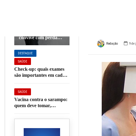
da M
SAÚDE
deixe
Mais da metade das
brasileiras 40+
convive com perda
involuntária de urina,
Redação
9 de 
aponta pesquisa
DESTAQUE
SAÚDE
Check-up: quais exames
são importantes em cada
fase da vida?
SAÚDE
Vacina contra o sarampo:
quem deve tomar,
sintomas e tudo o que você
precisa saber