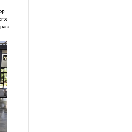
op
orte
 para