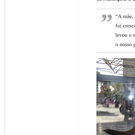
“A mãe, o
foi cres
levou e 
o nosso 