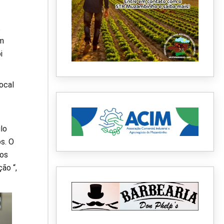
am
i
ocal
lo
s. O
mos
ão “,