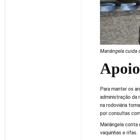
Mariângela cuida d
Apoio
Para manter os ani
administração da r
na rodoviária tom
por consultas com
Mariângela conta 
vaquinhas e rifas.