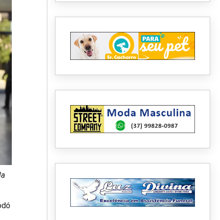
la
odó