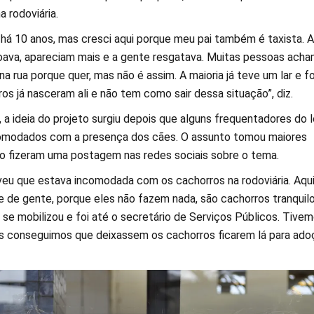
a rodoviária.
 há 10 anos, mas cresci aqui porque meu pai também é taxista. A
oava, apareciam mais e a gente resgatava. Muitas pessoas ach
na rua porque quer, mas não é assim. A maioria já teve um lar e fo
s já nasceram ali e não tem como sair dessa situação”, diz.
 a ideia do projeto surgiu depois que alguns frequentadores do l
omodados com a presença dos cães. O assunto tomou maiores
 fizeram uma postagem nas redes sociais sobre o tema.
u que estava incomodada com os cachorros na rodoviária. Aqui
 de gente, porque eles não fazem nada, são cachorros tranquilo
se mobilizou e foi até o secretário de Serviços Públicos. Tive
 conseguimos que deixassem os cachorros ficarem lá para adoç