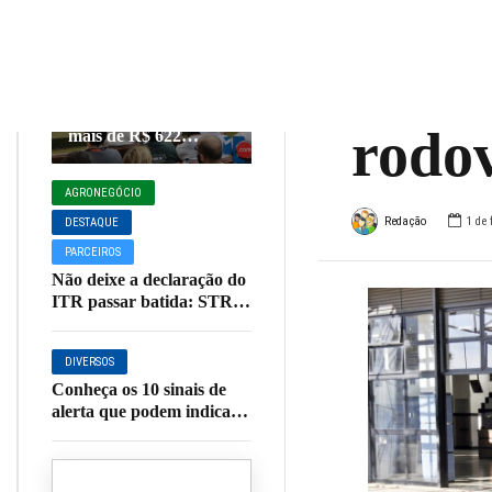
e co
AGRONEGÓCIO
DESTAQUE
agua
Cooxupé conquista na
justiça devolução de
rodo
mais de R$ 622
milhões aos
cooperados em
AGRONEGÓCIO
decisão histórica
Redação
1 de 
sobre o Funrural
DESTAQUE
PARCEIROS
Não deixe a declaração do
ITR passar batida: STR
Muzambinho orienta
produtores sobre o prazo
DIVERSOS
de entrega
Conheça os 10 sinais de
alerta que podem indicar
Alzheimer ou outras
demências