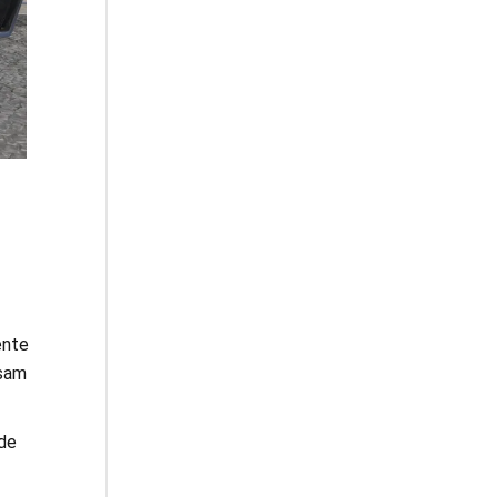
ente
ssam
de