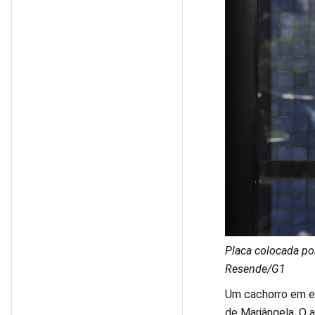
Placa colocada po
Resende/G1
Um cachorro em es
de Mariângela. O a