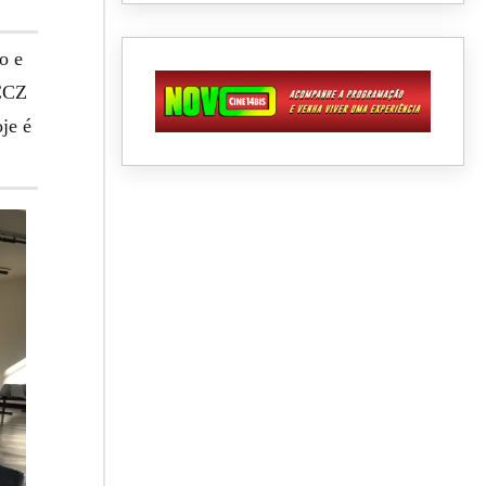
o e
 CCZ
je é