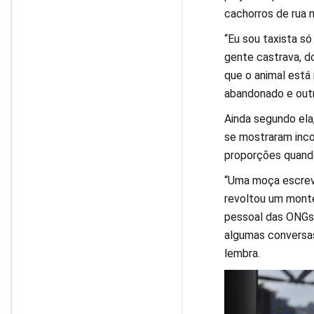
cachorros de rua n
“Eu sou taxista só
gente castrava, d
que o animal está 
abandonado e outro
Ainda segundo ela,
se mostraram inc
proporções quando
“Uma moça escreve
revoltou um monte
pessoal das ONGs 
algumas conversas
lembra.