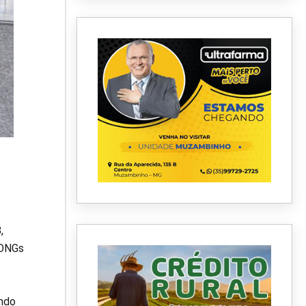
,
 ONGs
endo