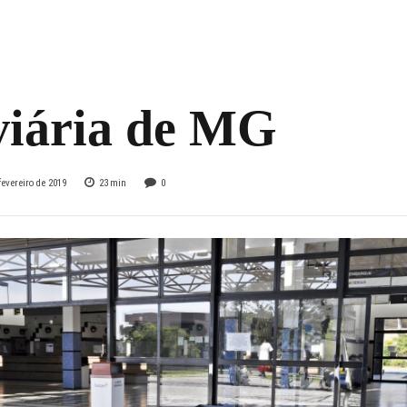
mida enquanto
rdam adoção em
viária de MG
fevereiro de 2019
23
min
0