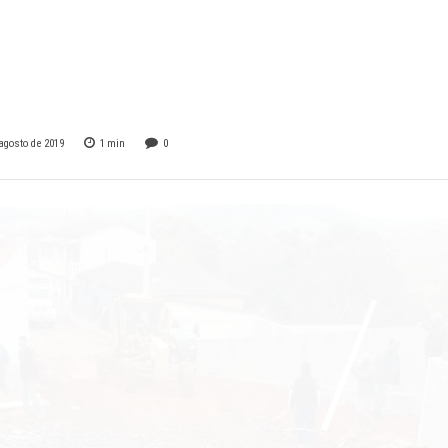
Cap Heliodoro
iano…
 agosto de 2019
1
min
0