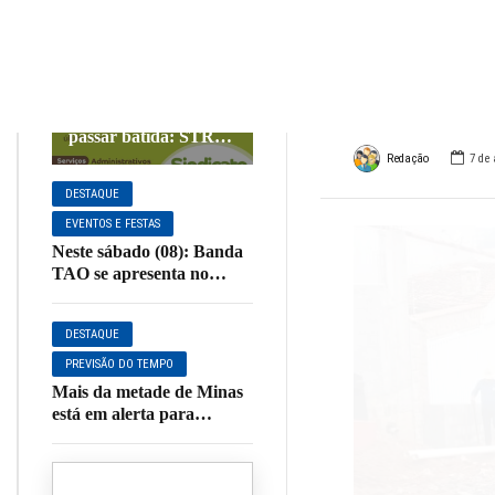
Rua 
AGRONEGÓCIO
DESTAQUE
PARCEIROS
Mar
Não deixe a
declaração do ITR
passar batida: STR
Muzambinho orienta
Redação
7 de
produtores sobre o
DESTAQUE
prazo de entrega
EVENTOS E FESTAS
Neste sábado (08): Banda
TAO se apresenta no
Restaurante Sagrada
Família em Muzambinho
DESTAQUE
PREVISÃO DO TEMPO
Mais da metade de Minas
está em alerta para
vendaval nesta quinta;
Muzambinho está na lista