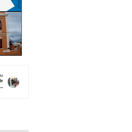
MA
de
..