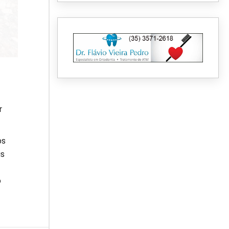
r
os
is
o