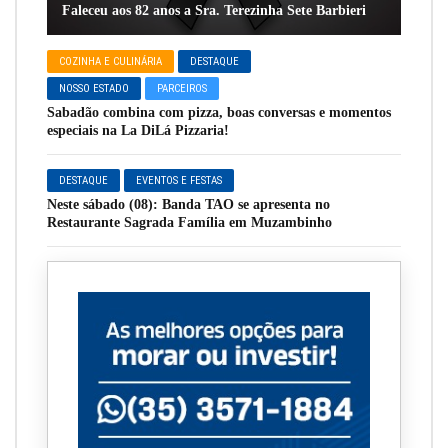
Faleceu aos 82 anos a Sra. Terezinha Sete Barbieri
COZINHA E CULINÁRIA
DESTAQUE
NOSSO ESTADO
PARCEIROS
Sabadão combina com pizza, boas conversas e momentos
especiais na La DiLá Pizzaria!
DESTAQUE
EVENTOS E FESTAS
Neste sábado (08): Banda TAO se apresenta no
Restaurante Sagrada Família em Muzambinho