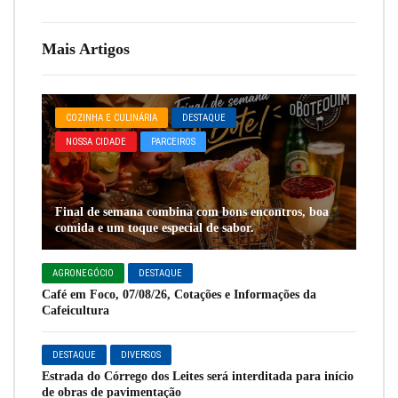
Mais Artigos
COZINHA E CULINÁRIA
DESTAQUE
NOSSA CIDADE
PARCEIROS
Final de semana combina com bons encontros, boa
comida e um toque especial de sabor.
AGRONEGÓCIO
DESTAQUE
Café em Foco, 07/08/26, Cotações e Informações da
Cafeicultura
DESTAQUE
DIVERSOS
Estrada do Córrego dos Leites será interditada para início
de obras de pavimentação