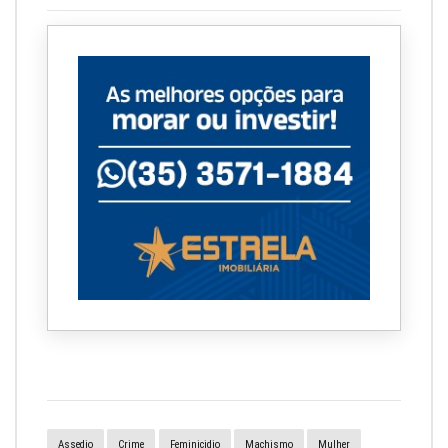
Assedio
Crime
Feminicidio
Machismo
Mulher