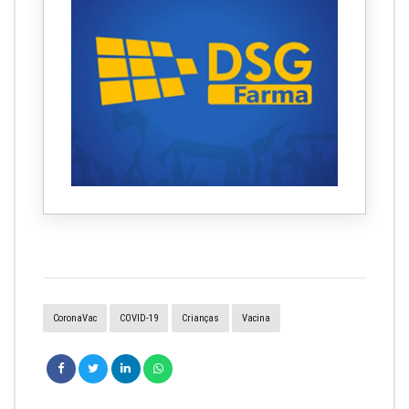
CoronaVac
COVID-19
Crianças
Vacina