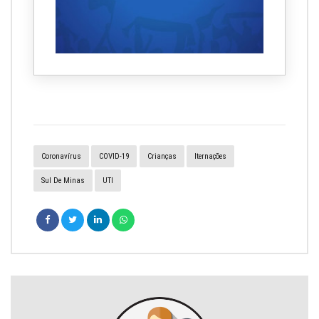
Coronavírus
COVID-19
Crianças
Iternações
Sul De Minas
UTI