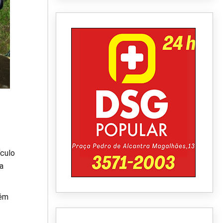
culo
a
bém