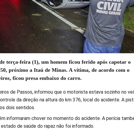
de terça-feira (1), um homem ficou ferido após capotar o
50, próximo a Itaú de Minas. A vítima, de acordo com o
ros, ficou presa embaixo do carro.
ros de Passos, informou que o motorista estava sozinho no veí
controle da direção na altura do km 376, local do acidente. A pist
nos dois sentidos.
bém informaram chover no momento do acidente. A perícia tam
O estado de saúde do rapaz não foi informado.