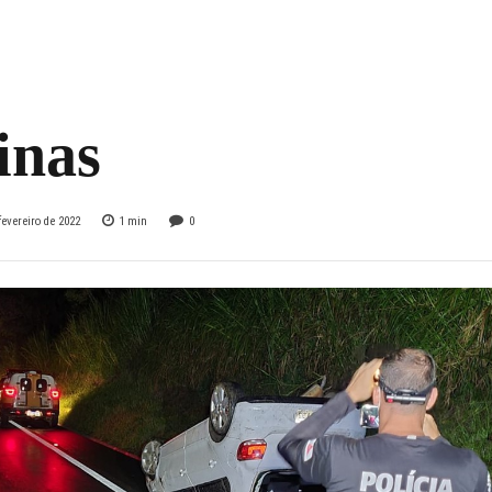
ole do veículo e
ta na MG-050 no S
inas
fevereiro de 2022
1
min
0