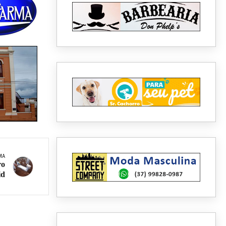
MA
ro
id