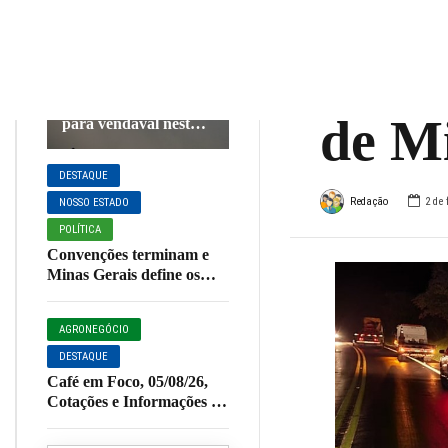
contr
DESTAQUE
PREVISÃO DO
TEMPO
capo
Mais da metade de
Minas está em alerta
de M
para vendaval nesta
quinta; Muzambinho
está na lista
DESTAQUE
Redação
2 de 
NOSSO ESTADO
POLÍTICA
Convenções terminam e
Minas Gerais define os
principais candidatos ao
Governo do Estado em
AGRONEGÓCIO
2026
DESTAQUE
Café em Foco, 05/08/26,
Cotações e Informações da
Cafeicultura