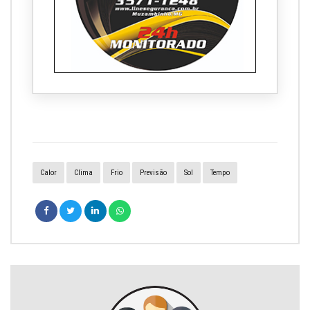
Calor
Clima
Frio
Previsão
Sol
Tempo