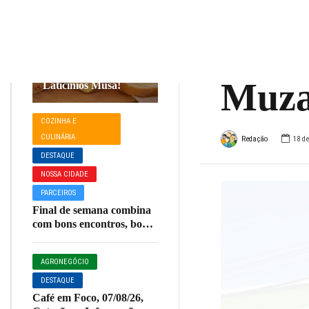
sua 
COZINHA E
CULINÁRIA
DESTAQUE
Esqu
NOSSA CIDADE
O verdadeiro sabor
de Minas tem nome:
PARCEIROS
Muza
Laticínios Musa!
COZINHA E
CULINÁRIA
Redação
18 de
DESTAQUE
NOSSA CIDADE
PARCEIROS
Final de semana combina
com bons encontros, boa
comida e um toque
especial de sabor.
AGRONEGÓCIO
DESTAQUE
Café em Foco, 07/08/26,