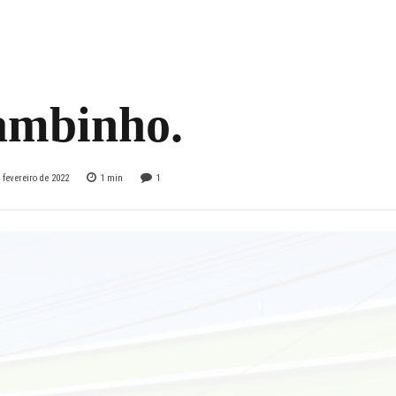
fechadura… chame
ina das Chaves em
mbinho.
 fevereiro de 2022
1
min
1