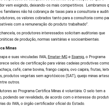
or vem exigindo, deixando-os mais competitivos. Lembramos 
es familiares não há cobrança de taxas para a consultoria e audito
odutores, os valores cobrados tanto para a consultoria como pa
patíveis com a remuneração do produto trabalhado”.
chancela, os produtores interessados solicitam auditorias que
práticas de produção, normas sanitárias e socioambientais.
ica Minas
apa e suas vinculadas IMA,
Emater-MG
e
Epamig
, o Programa
erece selos de certificação para várias cadeias produtivas com
chaça, café, carne bovina, frango caipira, ovo caipira, frutas, leit
s, produtos vegetais sem agrotóxicos (SAT), queijo minas artesa
entre outros.
utores ao Programa Certifica Minas é voluntária. O selo tem a
o, podendo ser revalidado, de acordo com o interesse do produto
ias do IMA, o órgão certificador oficial do Estado.