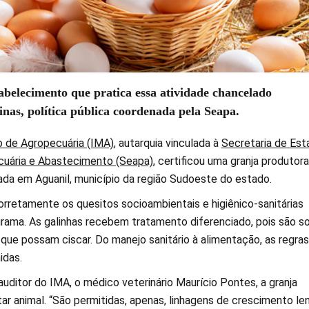
abelecimento que pratica essa atividade chancelado
inas, política pública coordenada pela Seapa.
ro de Agropecuária (IMA)
, autarquia vinculada à
Secretaria de Est
ecuária e Abastecimento (Seapa)
, certificou uma granja produtor
zada em Aguanil, município da região Sudoeste do estado.
orretamente os quesitos socioambientais e higiênico-sanitárias
grama. As galinhas recebem tratamento diferenciado, pois são so
 que possam ciscar. Do manejo sanitário à alimentação, as regra
idas.
uditor do IMA, o médico veterinário Maurício Pontes, a granja
ar animal. “São permitidas, apenas, linhagens de crescimento le