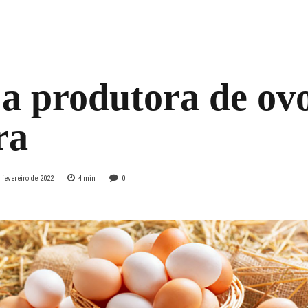
ecuária realiza
ficação inédita de
a produtora de ov
ra
 fevereiro de 2022
4
min
0