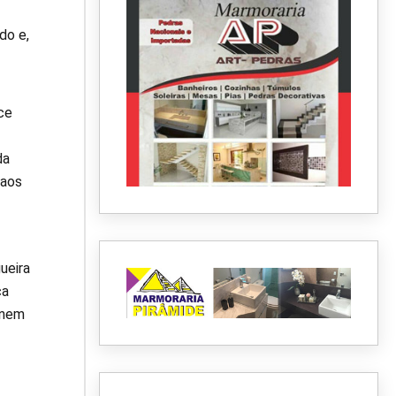
do e,
ce
da
 aos
ueira
ca
rnem