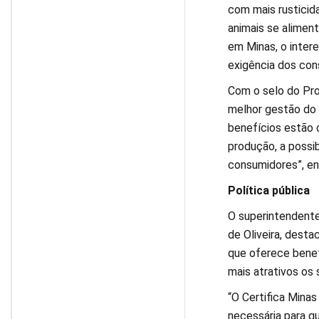
com mais rusticida
animais se alimen
em Minas, o inter
exigência dos cons
Com o selo do Prog
melhor gestão do 
benefícios estão o
produção, a possi
consumidores”, e
Política pública
O superintendente
de Oliveira, desta
que oferece benef
mais atrativos os
“O Certifica Minas
necessária para q