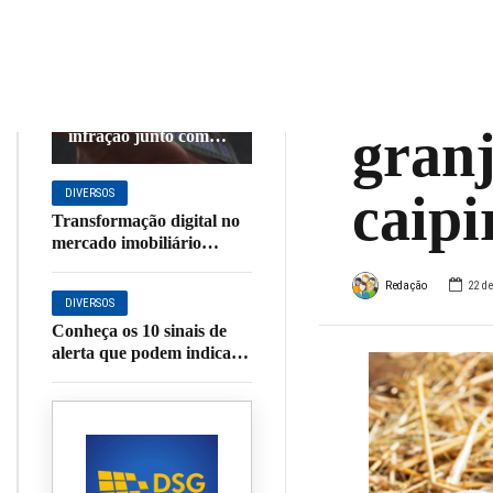
Agrop
DIVERSOS
certi
Projeto quer obrigar
envio de foto da
granj
infração junto com
multa de trânsito;
entenda
caipi
DIVERSOS
Transformação digital no
mercado imobiliário
moderniza operações
Redação
22 de
DIVERSOS
Conheça os 10 sinais de
alerta que podem indicar
Alzheimer ou outras
demências