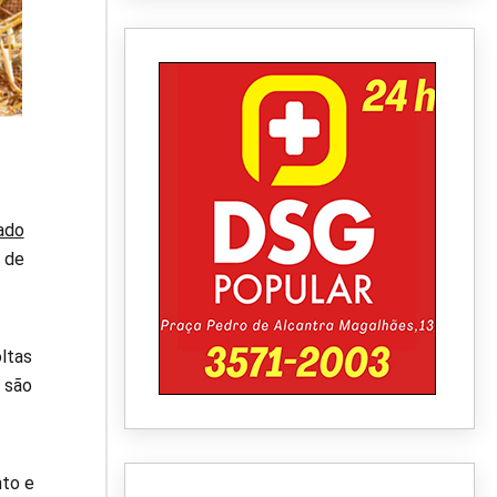
ado
a de
ltas
s são
nto e