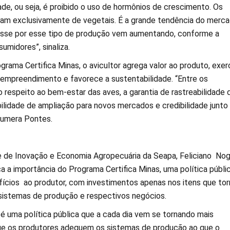
de, ou seja, é proibido o uso de hormônios de crescimento. Os
tam exclusivamente de vegetais. É a grande tendência do merca
esse por esse tipo de produção vem aumentando, conforme a
umidores”, sinaliza.
rama Certifica Minas, o avicultor agrega valor ao produto, exer
empreendimento e favorece a sustentabilidade. “Entre os
 respeito ao bem-estar das aves, a garantia de rastreabilidade 
bilidade de ampliação para novos mercados e credibilidade junto
numera Pontes.
 de Inovação e Economia Agropecuária da Seapa, Feliciano Nog
ca a importância do Programa Certifica Minas, uma política públi
ícios ao produtor, com investimentos apenas nos itens que to
 sistemas de produção e respectivos negócios.
 é uma política pública que a cada dia vem se tornando mais
ue os produtores adequem os sistemas de produção ao que o