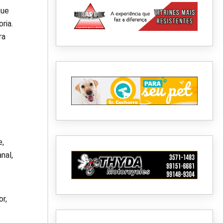
que
ria.
ra
o
e,
nal,
r,