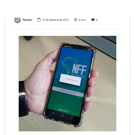
rurais
Redação
22 de fevereiro de 2022
4
min
0