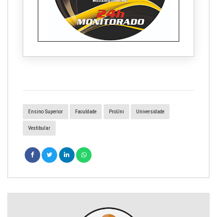
Ensino Superior
Faculdade
ProUni
Universidade
Vestibular