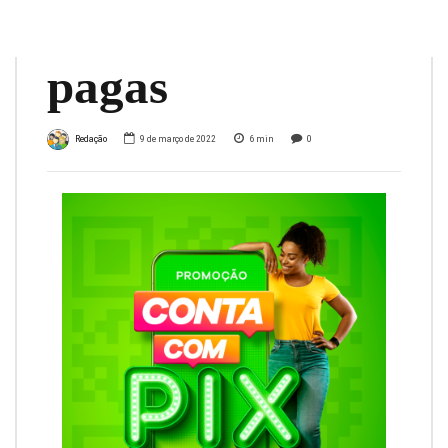
anos de faturas
pagas
Redação
9 de março de 2022
6
min
0