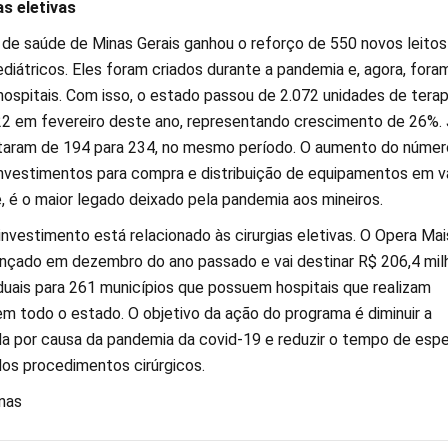
s eletivas
 de saúde de Minas Gerais ganhou o reforço de 550 novos leitos
diátricos. Eles foram criados durante a pandemia e, agora, fora
hospitais. Com isso, o estado passou de 2.072 unidades de terap
622 em fevereiro deste ano, representando crescimento de 26%. 
ltaram de 194 para 234, no mesmo período. O aumento do númer
 investimentos para compra e distribuição de equipamentos em v
, é o maior legado deixado pela pandemia aos mineiros.
nvestimento está relacionado às cirurgias eletivas. O Opera Mai
lançado em dezembro do ano passado e vai destinar R$ 206,4 mi
uais para 261 municípios que possuem hospitais que realizam
 em todo o estado. O objetivo da ação do programa é diminuir a
 por causa da pandemia da covid-19 e reduzir o tempo de espe
dos procedimentos cirúrgicos.
nas