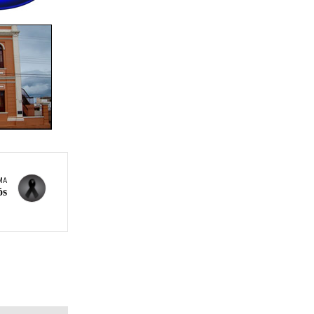
MA
ós