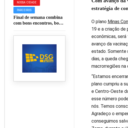
Com avanço da v
NOSSA CIDADE
estratégia de c
PARCEIROS
Final de semana combina
O plano
Minas Con
com bons encontros, boa
comida e um toque
19 e a criação de
especial de sabor.
econômicas, será f
avanço da vacinaç
estado. Somente n
dias, a queda che
macrorregiões na 
“Estamos encerran
plano cumpriu a s
e Centro-Oeste do
esse número poder
nós. Temos consci
Agradeço o empen
conseguimos salva