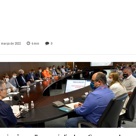
im no próximo
o (12/3)
e março de 2022
6
min
0