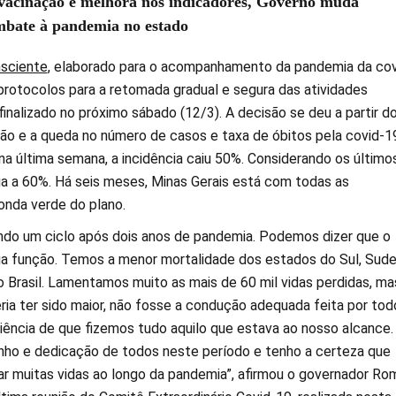
acinação e melhora nos indicadores, Governo muda
ombate à pandemia no estado
sciente
, elaborado para o acompanhamento da pandemia da cov
 protocolos para a retomada gradual e segura das atividades
inalizado no próximo sábado (12/3). A decisão se deu a partir d
ão e a queda no número de casos e taxa de óbitos pela covid-1
a última semana, a incidência caiu 50%. Considerando os último
ga a 60%. Há seis meses, Minas Gerais está com todas as
onda verde do plano.
do um ciclo após dois anos de pandemia. Podemos dizer que o
ua função. Temos a menor mortalidade dos estados do Sul, Sud
 Brasil. Lamentamos muito as mais de 60 mil vidas perdidas, ma
ia ter sido maior, não fosse a condução adequada feita por tod
ência de que fizemos tudo aquilo que estava ao nosso alcance.
ho e dedicação de todos neste período e tenho a certeza que
r muitas vidas ao longo da pandemia”, afirmou o governador Ro