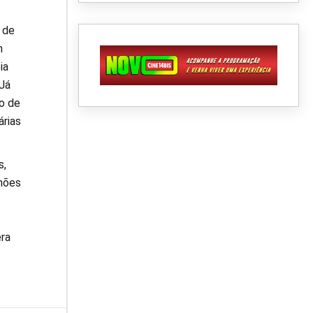
 de
m
ia
Já
o de
árias
s,
lhões
ra