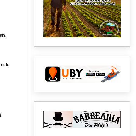
is,
Saúde
á