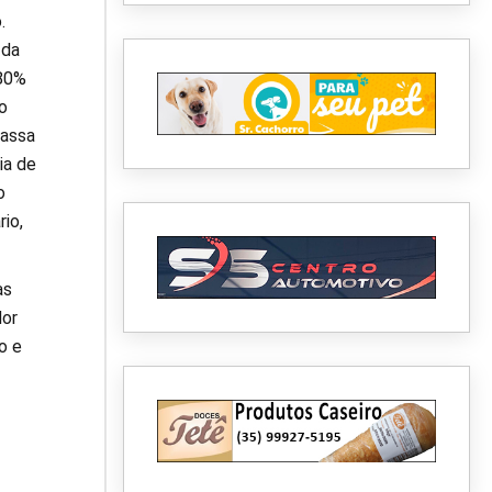
.
 da
 80%
o
passa
ia de
o
io,
as
dor
o e