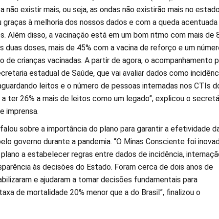
 não existir mais, ou seja, as ondas não existirão mais no estado
 graças à melhoria dos nossos dados e com a queda acentuada
os. Além disso, a vacinação está em um bom ritmo com mais de
s duas doses, mais de 45% com a vacina de reforço e um númer
o de crianças vacinadas. A partir de agora, o acompanhamento 
ecretaria estadual de Saúde, que vai avaliar dados como incidênc
aguardando leitos e o número de pessoas internadas nos CTIs d
a ter 26% a mais de leitos como um legado”, explicou o secretár
e imprensa.
falou sobre a importância do plano para garantir a efetividade d
pelo governo durante a pandemia. “O Minas Consciente foi inova
o plano a estabelecer regras entre dados de incidência, internaçã
sparência às decisões do Estado. Foram cerca de dois anos de
abilizaram e ajudaram a tomar decisões fundamentais para
axa de mortalidade 20% menor que a do Brasil”, finalizou o