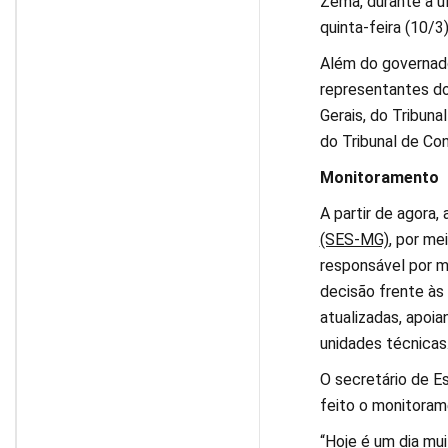
Zema, durante a úl
quinta-feira (10/3)
Além do governado
representantes do 
Gerais, do Tribuna
do Tribunal de Co
Monitoramento
A partir de agora,
(SES-MG)
, por me
responsável por m
decisão frente às
atualizadas, apoi
unidades técnicas
O secretário de E
feito o monitoram
“Hoje é um dia mui