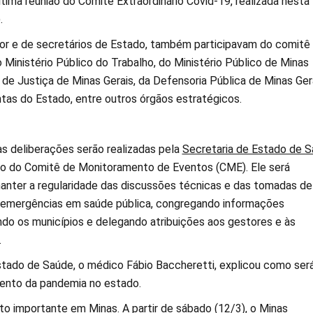
tima reunião do Comitê Extraordinário Covid-19, realizada nesta
.
r e de secretários de Estado, também participavam do comitê
Ministério Público do Trabalho, do Ministério Público de Minas
l de Justiça de Minas Gerais, da Defensoria Pública de Minas Gera
ntas do Estado, entre outros órgãos estratégicos.
 as deliberações serão realizadas pela
Secretaria de Estado de 
io do Comitê de Monitoramento de Eventos (CME). Ele será
anter a regularidade das discussões técnicas e das tomadas de
 emergências em saúde pública, congregando informações
ando os municípios e delegando atribuições aos gestores e às
.
stado de Saúde, o médico Fábio Baccheretti, explicou como ser
ento da pandemia no estado.
to importante em Minas. A partir de sábado (12/3), o Minas