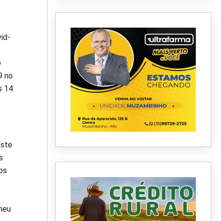
id-
o
9 no
s 14
este
s
os
meu