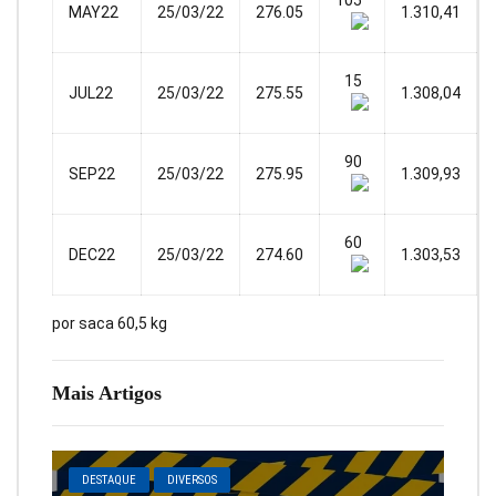
MAY22
25/03/22
276.05
1.310,41
15
JUL22
25/03/22
275.55
1.308,04
90
SEP22
25/03/22
275.95
1.309,93
60
DEC22
25/03/22
274.60
1.303,53
por saca 60,5 kg
Mais Artigos
DESTAQUE
DIVERSOS