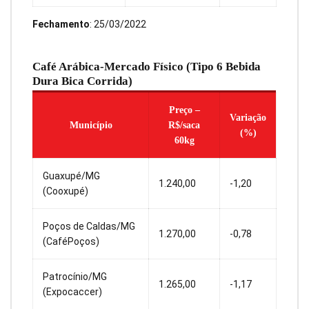
Fechamento
: 25/03/2022
Café Arábica-Mercado Físico (Tipo 6 Bebida
Dura Bica Corrida)
Preço –
Variação
Município
R$/saca
(%)
60kg
Guaxupé/MG
1.240,00
-1,20
(Cooxupé)
Poços de Caldas/MG
1.270,00
-0,78
(CaféPoços)
Patrocínio/MG
1.265,00
-1,17
(Expocaccer)