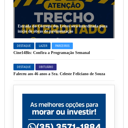
Estrada do Córrego dos Leites será interditada para
início de obras de pavimentação
DESTAQUE
LAZER
PARCEIROS
Cine14Bis: Confira a Programação Semanal
DESTAQUE
OBITUÁRIO
Faleceu aos 46 anos a Sra. Celeste Feliciano de Souza