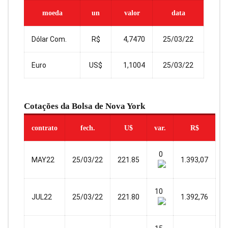
moeda
un
valor
data
Dólar Com.
R$
4,7470
25/03/22
Euro
US$
1,1004
25/03/22
Cotações da Bolsa de Nova York
contrato
fech.
U$
var.
R$
0
MAY22
25/03/22
221.85
1.393,07
10
JUL22
25/03/22
221.80
1.392,76