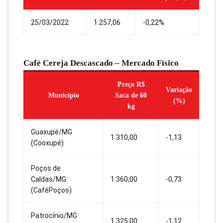
25/03/2022
1.257,06
-0,22%
Café Cereja Descascado – Mercado Físico
Preço R$
Variação
Município
Saca de 60
(%)
kg
Guaxupé/MG
1.310,00
-1,13
(Cooxupé)
Poços de
Caldas/MG
1.360,00
-0,73
(CaféPoços)
Patrocínio/MG
1.325,00
-1,12