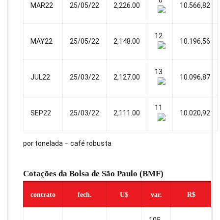
0
MAR22
25/05/22
2,226.00
10.566,82
12
MAY22
25/05/22
2,148.00
10.196,56
13
JUL22
25/03/22
2,127.00
10.096,87
11
SEP22
25/03/22
2,111.00
10.020,92
por tonelada – café robusta
Cotações da Bolsa de São Paulo (BMF)
contrato
fech.
U$
var.
R$
105