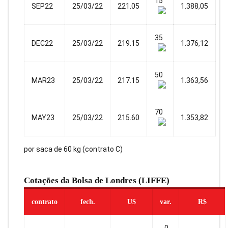
15
SEP22
25/03/22
221.05
1.388,05
35
DEC22
25/03/22
219.15
1.376,12
50
MAR23
25/03/22
217.15
1.363,56
70
MAY23
25/03/22
215.60
1.353,82
por saca de 60 kg (contrato C)
Cotações da Bolsa de Londres (LIFFE)
contrato
fech.
U$
var.
R$