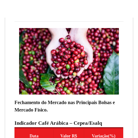
Redação
25 de março de 2022
9
min
0
Fechamento do Mercado nas Principais Bolsas e
Mercado Físico.
Indicador Café Arábica – Cepea/Esalq
Data
Valor R$
Variação(%)