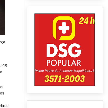
rço
id-19
ta
as
 os
tirou