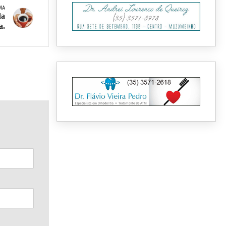
MA
da
a.