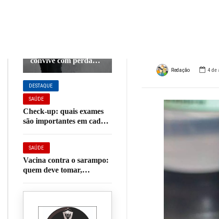
milhã
SAÚDE
covid
Mais da metade das
brasileiras 40+
convive com perda
involuntária de urina,
Redação
4 de 
aponta pesquisa
DESTAQUE
SAÚDE
Check-up: quais exames
são importantes em cada
fase da vida?
SAÚDE
Vacina contra o sarampo:
quem deve tomar,
sintomas e tudo o que você
precisa saber