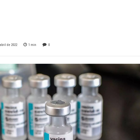
o de vacinas contr
 para idosos
abril de 2022
1
min
0