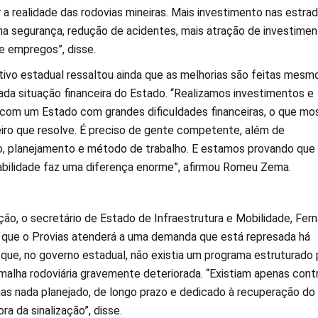
a realidade das rodovias mineiras. Mais investimento nas estra
 na segurança, redução de acidentes, mais atração de investimen
e empregos”, disse.
ivo estadual ressaltou ainda que as melhorias são feitas mesm
ada situação financeira do Estado. “Realizamos investimentos e
om um Estado com grandes dificuldades financeiras, o que mo
eiro que resolve. É preciso de gente competente, além de
 planejamento e método de trabalho. E estamos provando que
bilidade faz uma diferença enorme”, afirmou Romeu Zema.
ão, o secretário de Estado de Infraestrutura e Mobilidade, Fer
 que o Provias atenderá a uma demanda que está represada há
que, no governo estadual, não existia um programa estruturado 
malha rodoviária gravemente deteriorada. “Existiam apenas cont
s nada planejado, de longo prazo e dedicado à recuperação do
a da sinalização”, disse.