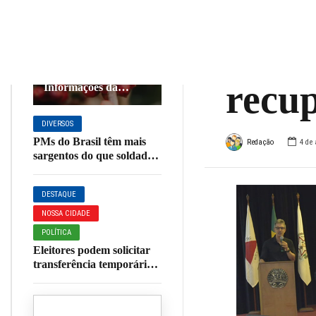
pacot
AGRONEGÓCIO
DESTAQUE
mais 
Café em Foco,
05/08/26, Cotações e
recup
Informações da
Cafeicultura
DIVERSOS
PMs do Brasil têm mais
Redação
4 de 
sargentos do que soldados,
mostra pesquisa
DESTAQUE
NOSSA CIDADE
POLÍTICA
Eleitores podem solicitar
transferência temporária
do local de votação até 20
de agosto