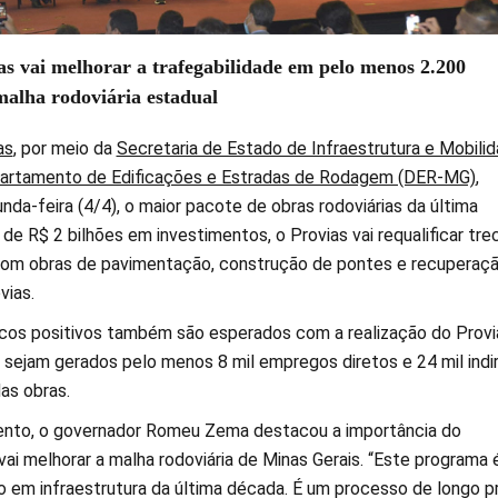
s vai melhorar a trafegabilidade em pelo menos 2.200
malha rodoviária estadual
as
, por meio da
Secretaria de Estado de Infraestrutura e Mobili
artamento de Edificações e Estradas de Rodagem (DER-MG)
,
nda-feira (4/4), o maior pacote de obras rodoviárias da última
e R$ 2 bilhões em investimentos, o Provias vai requalificar tre
com obras de pavimentação, construção de pontes e recuperaç
vias.
os positivos também são esperados com a realização do Provi
 sejam gerados pelo menos 8 mil empregos diretos e 24 mil indi
as obras.
ento, o governador Romeu Zema destacou a importância do
ai melhorar a malha rodoviária de Minas Gerais. “Este programa 
o em infraestrutura da última década. É um processo de longo p