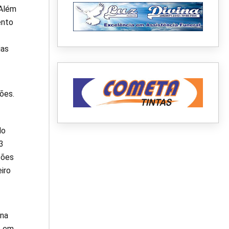
 Além
ento
ias
ões.
do
3
ções
iro
 na
o em