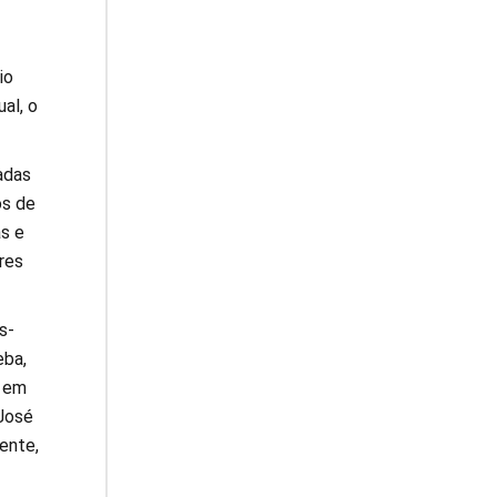
io
al, o
adas
os de
s e
res
s-
eba,
, em
José
ente,