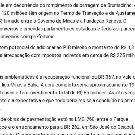
ale em decorrência do rompimento da barragem de Brumadinho.
$ 120 milhões têm origem no Termo de Transação e de Ajustam
 firmado entre o Governo de Minas e a Fundação Renova. O
convênios e emendas parlamentares estaduais e federais, parcer
onvênios com prefeituras.
tem potencial de adicionar ao PIB mineiro o montante de R$ 1,3
 a arrecadação com impostos indiretos em cerca de R$ 225 milh
s emblemáticas é a recuperação funcional da BR-367, no Vale 
e liga Minas à Bahia. A obra completa soma aproximadamente 19
tensão e tem investimento total de R$ 85 milhões. As interven
o e a expectativa é que todo percurso seja concluído no prime
.
de obras de pavimentação está na LMG-760, entre o Parque
oce e o entroncamento para a BR-262, em São José do Goiabal,
 estado. O empreendimento que está previsto para ser concluíd