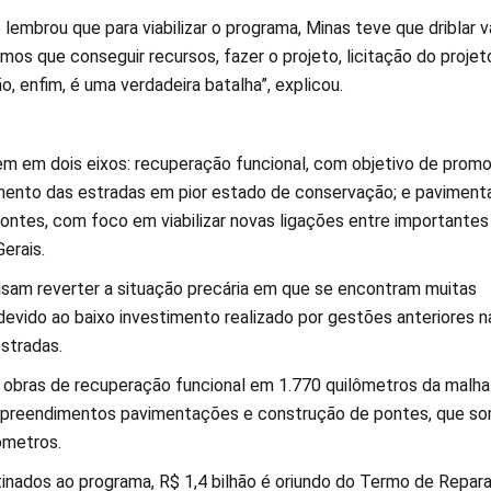
embrou que para viabilizar o programa, Minas teve que driblar v
emos que conseguir recursos, fazer o projeto, licitação do projet
ão, enfim, é uma verdadeira batalha”, explicou.
em em dois eixos: recuperação funcional, com objetivo de prom
mento das estradas em pior estado de conservação; e paviment
ontes, com foco em viabilizar novas ligações entre importantes
erais.
isam reverter a situação precária em que se encontram muitas
devido ao baixo investimento realizado por gestões anteriores n
stradas.
5 obras de recuperação funcional em 1.770 quilômetros da malha
empreendimentos pavimentações e construção de pontes, que s
ômetros.
inados ao programa, R$ 1,4 bilhão é oriundo do Termo de Repar