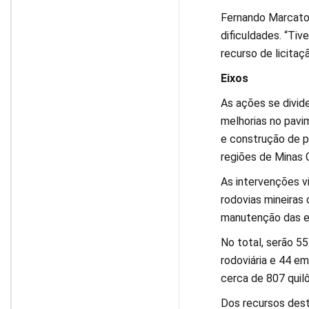
Fernando Marcato l
dificuldades. “Tiv
recurso de licitaç
Eixos
As ações se divid
melhorias no pavi
e construção de p
regiões de Minas G
As intervenções v
rodovias mineiras 
manutenção das e
No total, serão 5
rodoviária e 44 
cerca de 807 quil
Dos recursos dest