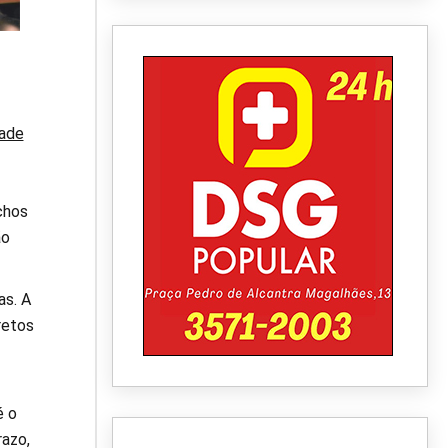
dade
chos
ão
as. A
retos
é o
razo,