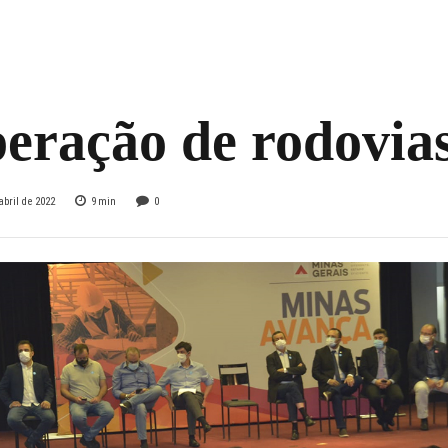
e de obras com
de R$ 2 bi para
eração de rodovia
abril de 2022
9
min
0