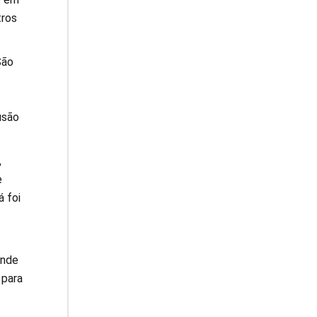
tros
São
usão
,
e
á foi
ande
 para