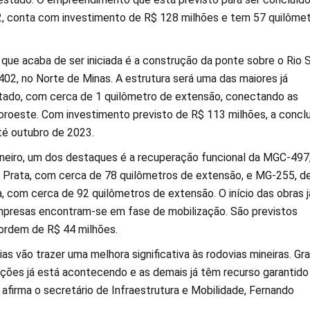
, conta com investimento de R$ 128 milhões e tem 57 quilôme
 que acaba de ser iniciada é a construção da ponte sobre o Rio 
402, no Norte de Minas. A estrutura será uma das maiores já
tado, com cerca de 1 quilômetro de extensão, conectando as
oroeste. Com investimento previsto de R$ 113 milhões, a concl
é outubro de 2023.
ineiro, um dos destaques é a recuperação funcional da MGC-497
e Prata, com cerca de 78 quilômetros de extensão, e MG-255, d
a, com cerca de 92 quilômetros de extensão. O início das obras j
mpresas encontram-se em fase de mobilização. São previstos
ordem de R$ 44 milhões.
as vão trazer uma melhora significativa às rodovias mineiras. Gr
nções já está acontecendo e as demais já têm recurso garantido
 afirma o secretário de Infraestrutura e Mobilidade, Fernando