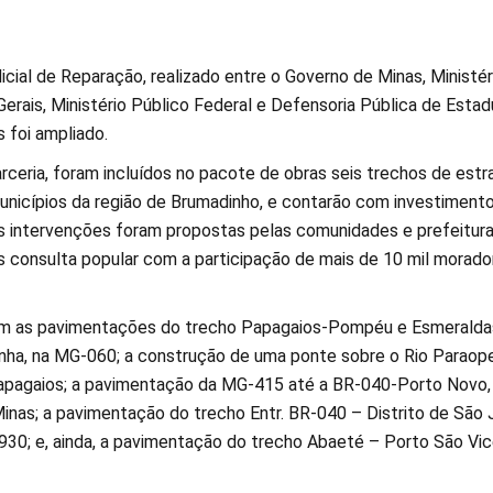
cial de Reparação, realizado entre o Governo de Minas, Ministér
erais, Ministério Público Federal e Defensoria Pública de Estadu
 foi ampliado.
rceria, foram incluídos no pacote de obras seis trechos de estr
nicípios da região de Brumadinho, e contarão com investiment
s intervenções foram propostas pelas comunidades e prefeitura
s consulta popular com a participação de mais de 10 mil morado
m as pavimentações do trecho Papagaios-Pompéu e Esmeralda
nha, na MG-060; a construção de uma ponte sobre o Rio Paraop
Papagaios; a pavimentação da MG-415 até a BR-040-Porto Novo
nas; a pavimentação do trecho Entr. BR-040 – Distrito de São 
-930; e, ainda, a pavimentação do trecho Abaeté – Porto São Vic