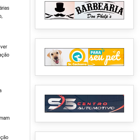
árias
o,
over
ação
a
omam
ação