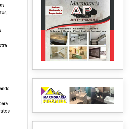
das
tos,
o
stra
nando
para
ratos