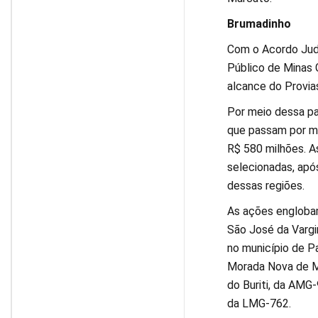
Brumadinho
Com o Acordo Judi
Público de Minas G
alcance do Provias
Por meio dessa pa
que passam por mu
R$ 580 milhões. A
selecionadas, apó
dessas regiões.
As ações engloba
São José da Vargi
no município de 
Morada Nova de Mi
do Buriti, da AMG
da LMG-762.