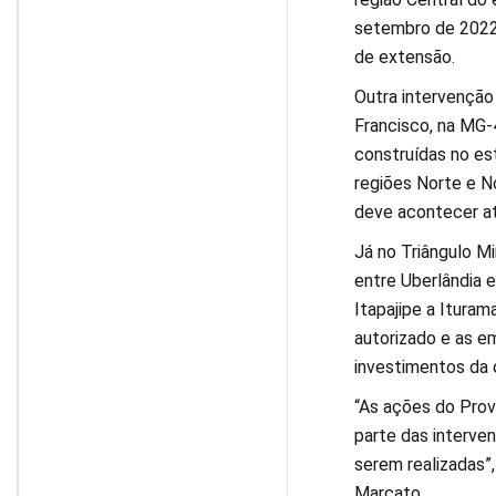
setembro de 2022
de extensão.
Outra intervenção
Francisco, na MG-
construídas no es
regiões Norte e N
deve acontecer at
Já no Triângulo M
entre Uberlândia 
Itapajipe a Ituram
autorizado e as e
investimentos da 
“As ações do Provi
parte das interve
serem realizadas”,
Marcato.