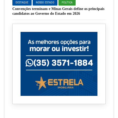
DESTAQUE
NOSSO ESTADO
POLÍTICA
Convenções terminam e Minas Gerais define os principais
candidatos ao Governo do Estado em 2026