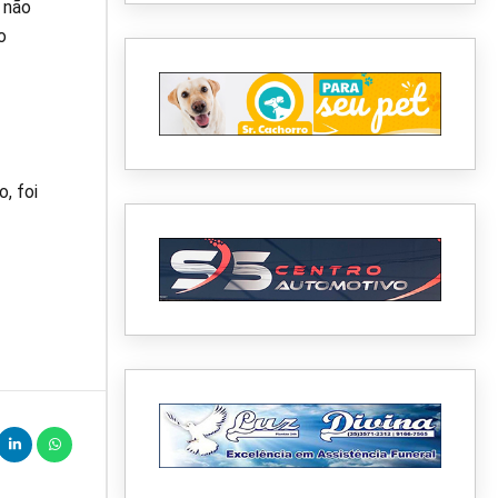
 não
o
, foi