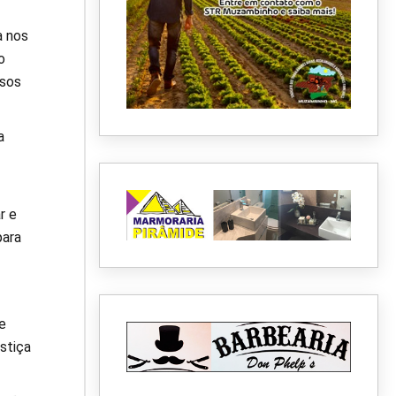
a nos
o
ssos
a
r e
para
e
stiça