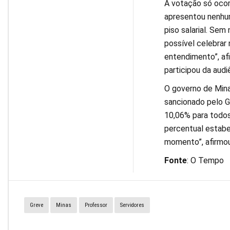
A votação só ocor
apresentou nenhum
piso salarial. Sem
possível celebrar
entendimento”, af
participou da audi
O governo de Mina
sancionado pelo G
10,06% para todos
percentual estabe
momento”, afirmou
Fonte
: O Tempo
Greve
Minas
Professor
Servidores