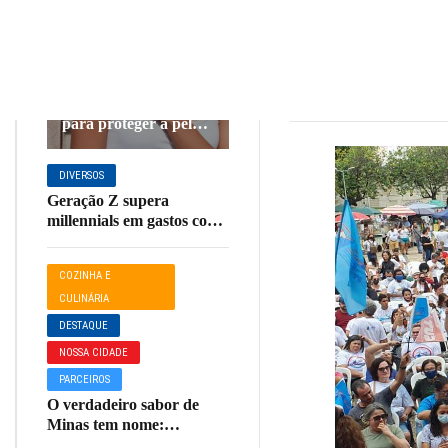
mant
DIVERSOS
Tempo seco exige
Redação
7 de 
cuidados redobrados
para proteger a pele;
veja dicas
DIVERSOS
Geração Z supera
millennials em gastos com
shows, aponta pesquisa
COZINHA E
CULINÁRIA
DESTAQUE
NOSSA CIDADE
PARCEIROS
O verdadeiro sabor de
Minas tem nome:
Laticínios Musa!