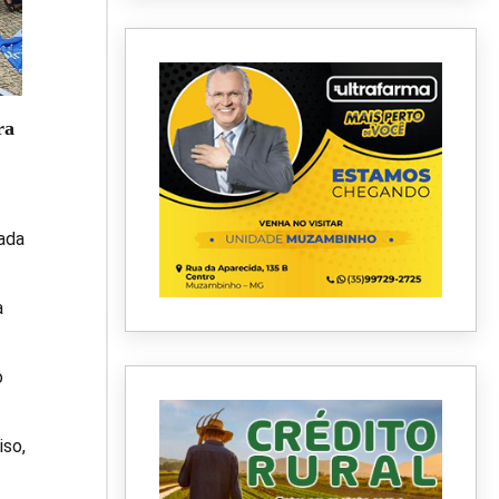
ra
ada
à
o
iso,