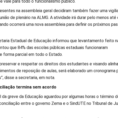
e vale para todo o funcionalismo público.
esentes na assembleia geral decidiram também fazer uma vigíli
união de plenário na ALMG. A atividade irá durar pelo menos até 
uando ocorrerá uma nova assembleia para definir os próximos pa
etaria Estadual de Educação informou que levantamento feito n
pontou que 84% das escolas públicas estaduais funcionaram
 forma parcial em todo o Estado.
preservar e respeitar os direitos dos estudantes e visando alinha
dimentos de reposição de aulas, será elaborado um cronograma 
”, disse a secretaria, em nota.
ciliação termina sem acordo
l da greve da Educação aguardou por algumas horas o término d
conciliação entre o governo Zema e o SindUTE no Tribunal de Ju