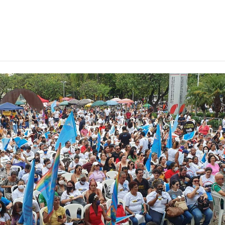
êm greve em Mina
abril de 2022
3
min
0