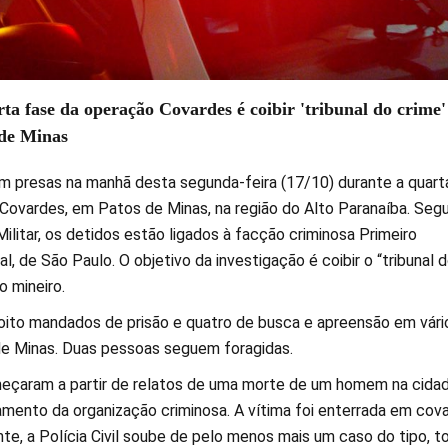
ta fase da operação Covardes é coibir 'tribunal do crime'
 de Minas
m presas na manhã desta segunda-feira (17/10) durante a quart
Covardes, em Patos de Minas, na região do Alto Paranaíba. Seg
 Militar, os detidos estão ligados à facção criminosa Primeiro
, de São Paulo. O objetivo da investigação é coibir o “tribunal 
o mineiro.
ito mandados de prisão e quatro de busca e apreensão em vári
de Minas. Duas pessoas seguem foragidas.
eçaram a partir de relatos de uma morte de um homem na cida
amento da organização criminosa. A vítima foi enterrada em cov
te, a Polícia Civil soube de pelo menos mais um caso do tipo, t