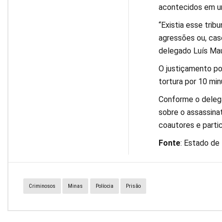
acontecidos em u
“Existia esse trib
agressões ou, cas
delegado Luís Mau
O justiçamento po
tortura por 10 min
Conforme o delegad
sobre o assassina
coautores e parti
Fonte
: Estado de
Criminosos
Minas
Políocia
Prisão