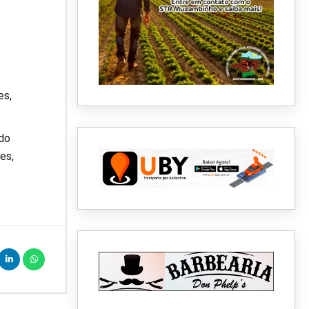
es,
ndo
es,