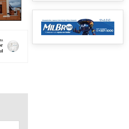
MA
or
ul