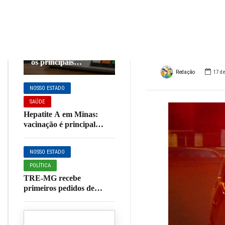
PCC 
DESTAQUE
NOSSO ESTADO
POLÍTICA
Mina
Convenções terminam
e Minas Gerais define
os principais
candidatos ao
Redação
17 d
Governo do Estado
NOSSO ESTADO
em 2026
SAÚDE
Hepatite A em Minas:
vacinação é principal
forma de prevenção; veja
quem deve se imunizar
NOSSO ESTADO
POLÍTICA
TRE-MG recebe
primeiros pedidos de
registro de candidaturas
para eleições de 2026