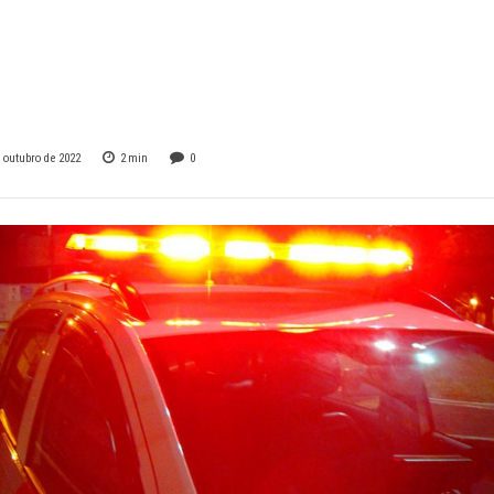
são presas em
s
e outubro de 2022
2
min
0