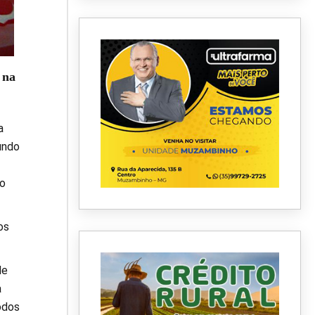
 na
a
undo
do
os
de
a
odos