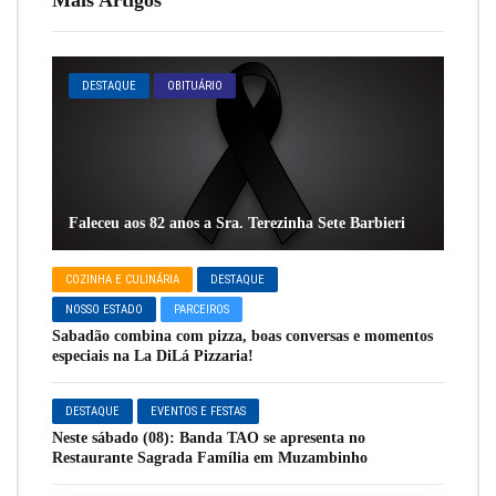
DESTAQUE
OBITUÁRIO
Faleceu aos 82 anos a Sra. Terezinha Sete Barbieri
COZINHA E CULINÁRIA
DESTAQUE
NOSSO ESTADO
PARCEIROS
Sabadão combina com pizza, boas conversas e momentos
especiais na La DiLá Pizzaria!
DESTAQUE
EVENTOS E FESTAS
Neste sábado (08): Banda TAO se apresenta no
Restaurante Sagrada Família em Muzambinho