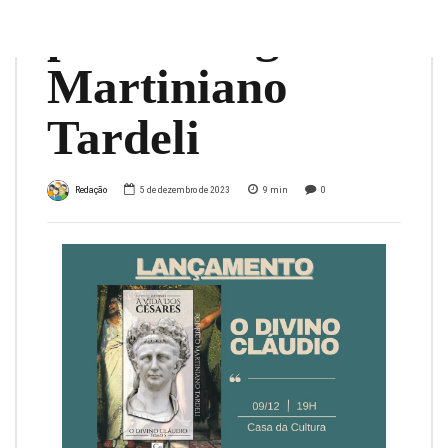
por Rodrigo
Martiniano
Tardeli
Redação
5 de dezembro de 2023
9
min
0