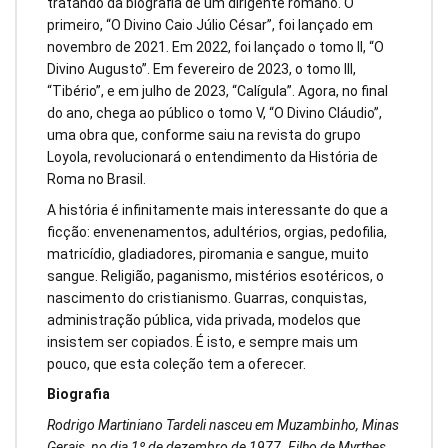
tratando da biografia de um dirigente romano. O
primeiro, “O Divino Caio Júlio César”, foi lançado em
novembro de 2021. Em 2022, foi lançado o tomo II, “O
Divino Augusto”. Em fevereiro de 2023, o tomo III,
“Tibério”, e em julho de 2023, “Calígula”. Agora, no final
do ano, chega ao público o tomo V, “O Divino Cláudio”,
uma obra que, conforme saiu na revista do grupo
Loyola, revolucionará o entendimento da História de
Roma no Brasil.
A história é infinitamente mais interessante do que a
ficção: envenenamentos, adultérios, orgias, pedofilia,
matricídio, gladiadores, piromania e sangue, muito
sangue. Religião, paganismo, mistérios esotéricos, o
nascimento do cristianismo. Guarras, conquistas,
administração pública, vida privada, modelos que
insistem ser copiados. É isto, e sempre mais um
pouco, que esta coleção tem a oferecer.
Biografia
Rodrigo Martiniano Tardeli nasceu em Muzambinho, Minas
Gerais, no dia 1º de dezembro de 1977. Filho de Myrthes