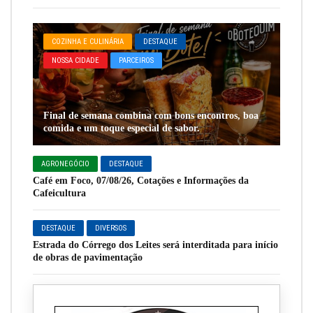
COZINHA E CULINÁRIA
DESTAQUE
NOSSA CIDADE
PARCEIROS
Final de semana combina com bons encontros, boa
comida e um toque especial de sabor.
AGRONEGÓCIO
DESTAQUE
Café em Foco, 07/08/26, Cotações e Informações da
Cafeicultura
DESTAQUE
DIVERSOS
Estrada do Córrego dos Leites será interditada para início
de obras de pavimentação