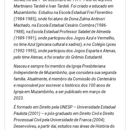
Martiniano Tardeli e Ivan Tardeli. Foi criado e educado em
Muzambinho. Estudou na Escola Estadual Frei Florentino
(1984-1985), onde foi aluno de Dona Zulma Antinori
Machado, na Escola Estadual Cesário Coimbra (1986-
1988), na Escola Estadual Professor Salatiel de Almeida
(1989-1991), onde participou dos Jogos Azul e Vermelho,
no time Azul (gincana cultural e xadrez), e no Colégio Lyceu
(1992-1995), onde participou dos Jogos Esparta e Atenas,
pelo time Atenas, e foi orador do Grêmio Estudantil.
Nasceu e sempre foi membro da Igreja Presbiteriana
Independente de Muzambinho, que considera sua segunda
família. Atualmente, é membro da Comissão do Centenário
e responsável por escrever o histórico dos 100 anos de
Igreja em Muzambinho, a ser publicado em março de
2023.
É formado em Direito pela UNESP – Universidade Estadual
Paulista (2001) – e pós-graduado em Direito Civil e Direito
Processual Civil pela Universidade de Franca (2004).
Desenvolveu, a partir daí, estudos nas áreas de História do