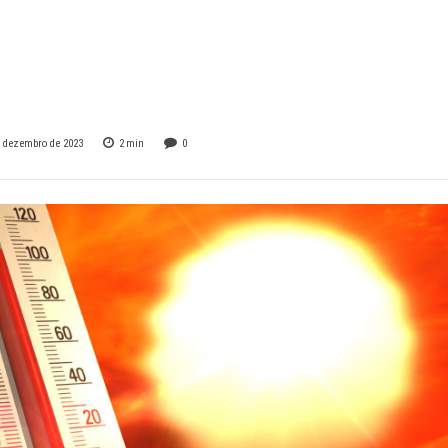
r dias ainda mais
tes em MG
e dezembro de 2023
2
min
0