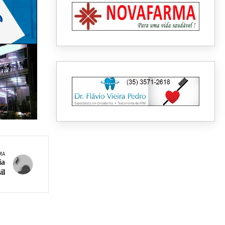
MA
ia
il