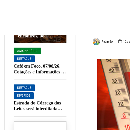
deixa
COZINHA E
CULINÁRIA
DESTAQUE
quen
NOSSA CIDADE
Final de semana
combina com bons
PARCEIROS
encontros, boa
comida e um toque
Redação
12 d
especial de sabor.
AGRONEGÓCIO
DESTAQUE
Café em Foco, 07/08/26,
Cotações e Informações da
Cafeicultura
DESTAQUE
DIVERSOS
Estrada do Córrego dos
Leites será interditada
para início de obras de
pavimentação