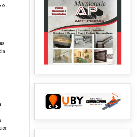
o o
as
dia
m
s
ior.