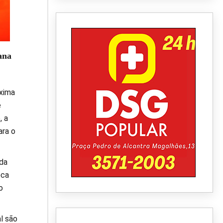
ana
xima
é
, a
ara o
nda
oca
o
l são