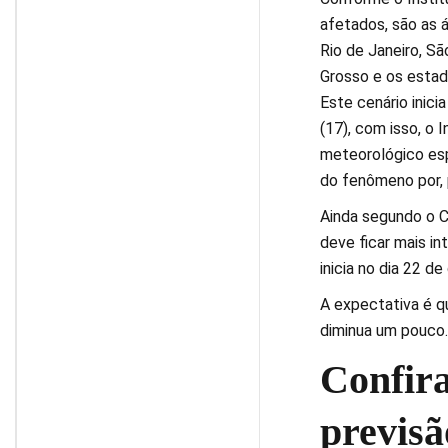
afetados, são as á
Rio de Janeiro, Sã
Grosso e os estado
Este cenário inici
(17), com isso, o 
meteorológico espe
do fenômeno por, 
Ainda segundo o C
deve ficar mais in
inicia no dia 22 de
A expectativa é q
diminua um pouco.
Confir
previsã