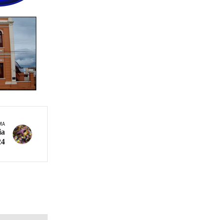
MA
ia
24