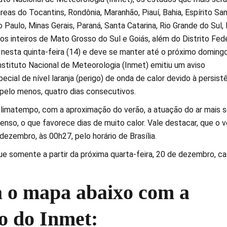
reas do Tocantins, Rondônia, Maranhão, Piauí, Bahia, Espírito San
o Paulo, Minas Gerais, Paraná, Santa Catarina, Rio Grande do Sul,
s inteiros de Mato Grosso do Sul e Goiás, além do Distrito Fede
a nesta quinta-feira (14) e deve se manter até o próximo doming
Instituto Nacional de Meteorologia (Inmet) emitiu um aviso
cial de nível laranja (perigo) de onda de calor devido à persist
pelo menos, quatro dias consecutivos.
limatempo, com a aproximação do verão, a atuação do ar mais 
tenso, o que favorece dias de muito calor. Vale destacar, que o 
 dezembro, às 00h27, pelo horário de Brasília.
ue somente a partir da próxima quarta-feira, 20 de dezembro, ca
a o mapa abaixo com a
o do Inmet: