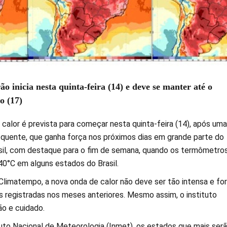
ão inicia nesta quinta-feira (14) e deve se manter até o
o (17)
calor é prevista para começar nesta quinta-feira (14), após uma
 quente, que ganha força nos próximos dias em grande parte do
sil, com destaque para o fim de semana, quando os termômetro
0°C em alguns estados do Brasil.
limatempo, a nova onda de calor não deve ser tão intensa e fo
 registradas nos meses anteriores. Mesmo assim, o instituto
o e cuidado.
uto Nacional de Meteorologia (Inmet), os estados que mais ser