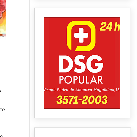
s
rte
ão