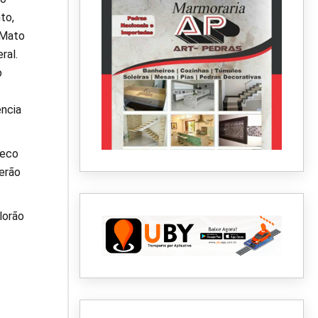
to,
 Mato
ral.
o
ência
seco
verão
lorão