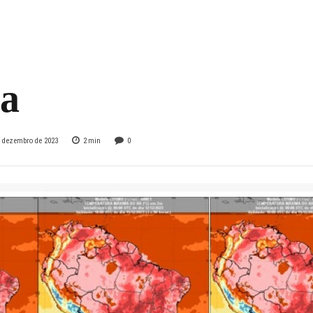
os que podem ser
idos a partir desta
ta
e dezembro de 2023
2
min
0