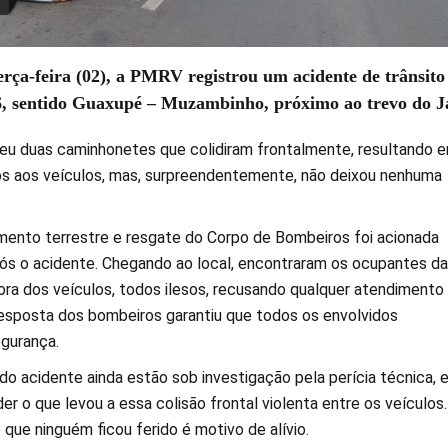
erça-feira (02), a PMRV registrou um acidente de trânsito
, sentido Guaxupé – Muzambinho, próximo ao trevo do J
eu duas caminhonetes que colidiram frontalmente, resultando 
vos aos veículos, mas, surpreendentemente, não deixou nenhuma
mento terrestre e resgate do Corpo de Bombeiros foi acionada
s o acidente. Chegando ao local, encontraram os ocupantes d
ora dos veículos, todos ilesos, recusando qualquer atendimento
resposta dos bombeiros garantiu que todos os envolvidos
gurança.
o acidente ainda estão sob investigação pela perícia técnica, e
r o que levou a essa colisão frontal violenta entre os veículos
 que ninguém ficou ferido é motivo de alívio.