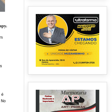
apy.
em
as
 é
. No