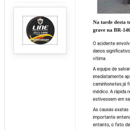
rurais com serviços e
atendimentos
administrativos
Na tarde desta t
grave na BR-146
O acidente envolv
danos significati
vítima.
A equipe de salva
imediatamente apó
caminhonetes já f
médico. A rápida 
estivessem em se
As causas exatas d
importante entende
entanto, o fato de