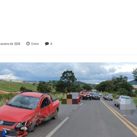
trado entre
upé e Muzambinh
janeiro de 2024
5
min
0