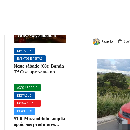
regis
COZINHA E
CULINÁRIA
DESTAQUE
Guax
NOSSO ESTADO
Sabadão combina
com pizza, boas
PARCEIROS
conversas e momentos
especiais na La DiLá
Redação
2 de 
Pizzaria!
DESTAQUE
EVENTOS E FESTAS
Neste sábado (08): Banda
TAO se apresenta no
Restaurante Sagrada
Família em Muzambinho
AGRONEGÓCIO
DESTAQUE
NOSSA CIDADE
PARCEIROS
STR Muzambinho amplia
apoio aos produtores