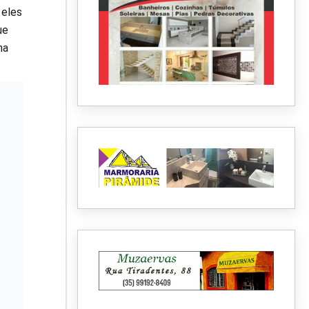
 eles
ue
na