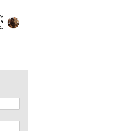
MA
da
a.