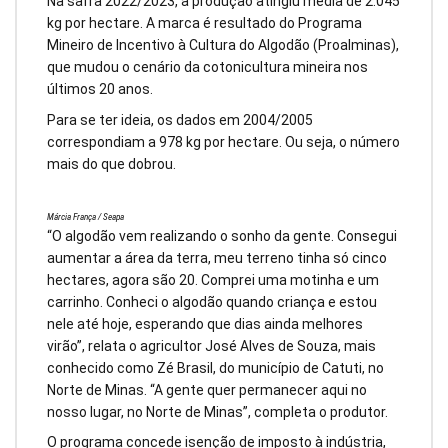
Na safra 2022/2023, a produção atingiu média de 2.045
kg por hectare. A marca é resultado do Programa
Mineiro de Incentivo à Cultura do Algodão (Proalminas),
que mudou o cenário da cotonicultura mineira nos
últimos 20 anos.
Para se ter ideia, os dados em 2004/2005
correspondiam a 978 kg por hectare. Ou seja, o número
mais do que dobrou.
Márcia França / Seapa
“O algodão vem realizando o sonho da gente. Consegui
aumentar a área da terra, meu terreno tinha só cinco
hectares, agora são 20. Comprei uma motinha e um
carrinho. Conheci o algodão quando criança e estou
nele até hoje, esperando que dias ainda melhores
virão”, relata o agricultor José Alves de Souza, mais
conhecido como Zé Brasil, do município de Catuti, no
Norte de Minas. “A gente quer permanecer aqui no
nosso lugar, no Norte de Minas”, completa o produtor.
O programa concede isenção de imposto à indústria,