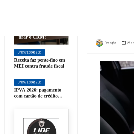
veícu
UNCATEGORIZED
você 
O que o formando em
medicina precisa para
tirar o CRM?
Redação
25 de
UNCATEGORIZED
Receita faz pente-fino em
MEI contra fraude fiscal
UNCATEGORIZED
IPVA 2026: pagamento
com cartão de crédito
passa a ser opção no site
da Secretaria de Estado de
Fazenda