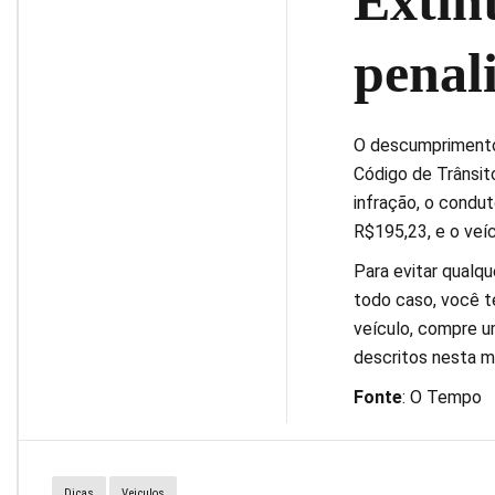
Extin
penal
O descumprimento 
Código de Trânsito
infração, o condu
R$195,23, e o veíc
Para evitar qualqu
todo caso, você t
veículo, compre um
descritos nesta ma
Fonte
: O Tempo
Dicas
Veiculos