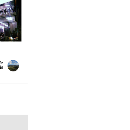
MA
is