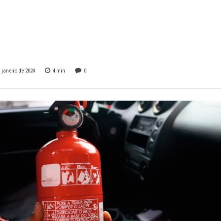
los de passeio: o q
precisa saber
 janeiro de 2024
4
min
0