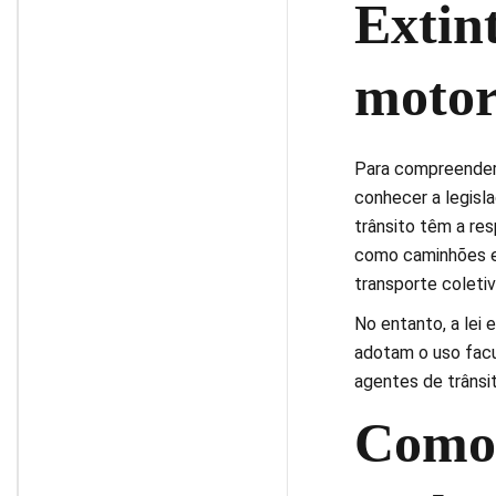
Extin
motor
Para compreender 
conhecer a legisl
trânsito têm a res
como caminhões e 
transporte coletiv
No entanto, a lei
adotam o uso facu
agentes de trânsit
Como 