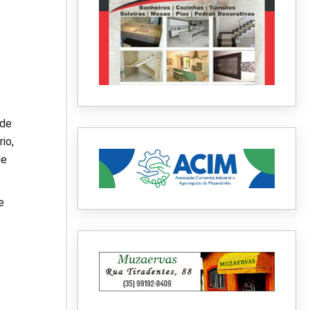
 de
io,
de
e