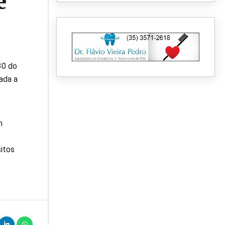
e
30 do
ada a
m
sitos