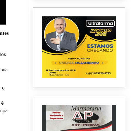
ntes
los
 sua
r o
 é
ança.