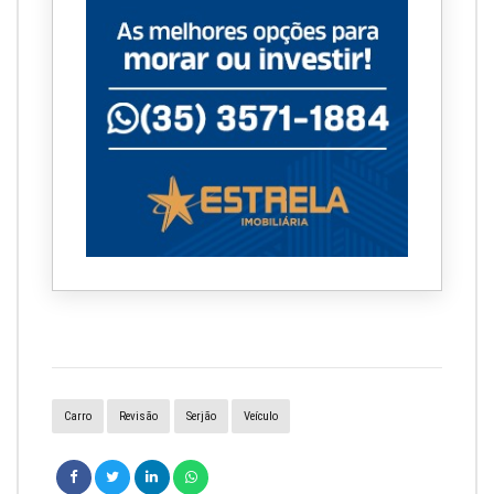
Carro
Revisão
Serjão
Veículo