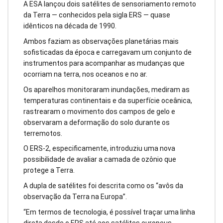
A ESA lançou dois satélites de sensoriamento remoto
da Terra — conhecidos pela sigla ERS — quase
idênticos na década de 1990.
Ambos faziam as observações planetárias mais
sofisticadas da época e carregavam um conjunto de
instrumentos para acompanhar as mudanças que
ocorriam na terra, nos oceanos e no ar.
Os aparelhos monitoraram inundações, mediram as
temperaturas continentais e da superfície oceânica,
rastrearam o movimento dos campos de gelo e
observaram a deformação do solo durante os
terremotos.
O ERS-2, especificamente, introduziu uma nova
possibilidade de avaliar a camada de ozônio que
protege a Terra.
A dupla de satélites foi descrita como os “avôs da
observação da Terra na Europa”.
“Em termos de tecnologia, é possível traçar uma linha
direta desde o ERS até aos satélites europeus