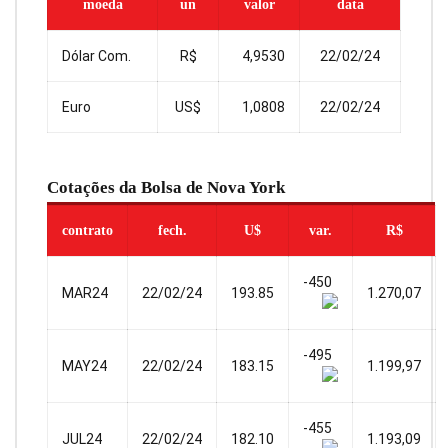
moeda
un
valor
data
Dólar Com.
R$
4,9530
22/02/24
Euro
US$
1,0808
22/02/24
Cotações da Bolsa de Nova York
contrato
fech.
U$
var.
R$
-450
MAR24
22/02/24
193.85
1.270,07
-495
MAY24
22/02/24
183.15
1.199,97
-455
JUL24
22/02/24
182.10
1.193,09