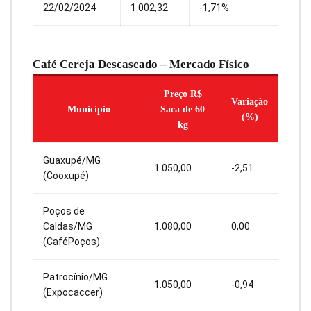
22/02/2024
1.002,32
-1,71%
Café Cereja Descascado – Mercado Físico
Preço R$
Variação
Município
Saca de 60
(%)
kg
Guaxupé/MG
1.050,00
-2,51
(Cooxupé)
Poços de
Caldas/MG
1.080,00
0,00
(CaféPoços)
Patrocínio/MG
1.050,00
-0,94
(Expocaccer)