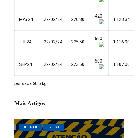
-420
MAY24
22/02/24
226.80
1.123,34
-600
JUL24
22/02/24
225.50
1.116,90
-500
SEP24
22/02/24
223.50
1.107,00
por saca 60,5 kg
Mais Artigos
DESTAQUE
DIVERSOS