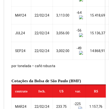
-64
MAY24
22/02/24
3,113.00
15.418,69
-56
JUL24
22/02/24
3,056.00
15.136,37
-49
SEP24
22/02/24
3,002.00
14.868,91
por tonelada – café robusta
Cotações da Bolsa de São Paulo (BMF)
contrato
fech.
U$
var.
R$
-225
MAR24
22/02/24
233.75
1.157,76