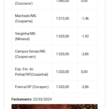
1.060,00
0,00
(Coocacer)
Machado/MG
1.015,00
-1,46
(Coopama)
Varginha/MG
1.020,00
-1,92
(Minasul)
Campos Gerais/MG
1.020,00
-2,86
(Coopercam)
Esp. Sto. do
1.020,00
0,00
Pinhal/SP(Coopinhal)
Franca/SP (Cocapec)
1.020,00
-2,86
Fechamento
: 22/02/2024