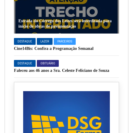
Estrada do Córrego dos Leites será interditada para
início de obras de pavimentação
DESTAQUE
LAZER
PARCEIROS
Cine14Bis: Confira a Programação Semanal
DESTAQUE
OBITUÁRIO
Faleceu aos 46 anos a Sra. Celeste Feliciano de Souza