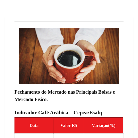
Redação
22 de fevereiro de 2024
9
min
0
Fechamento do Mercado nas Principais Bolsas e
Mercado Físico.
Indicador Café Arábica – Cepea/Esalq
Data
Valor R$
Variação(%)