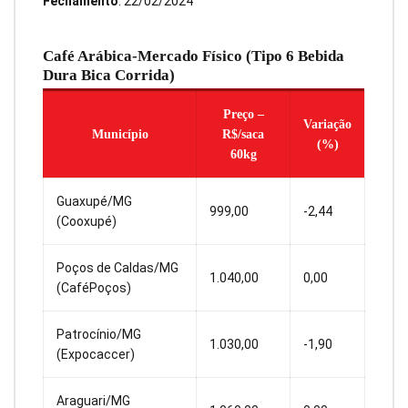
Fechamento
: 22/02/2024
Café Arábica-Mercado Físico (Tipo 6 Bebida
Dura Bica Corrida)
Preço –
Variação
Município
R$/saca
(%)
60kg
Guaxupé/MG
999,00
-2,44
(Cooxupé)
Poços de Caldas/MG
1.040,00
0,00
(CaféPoços)
Patrocínio/MG
1.030,00
-1,90
(Expocaccer)
Araguari/MG