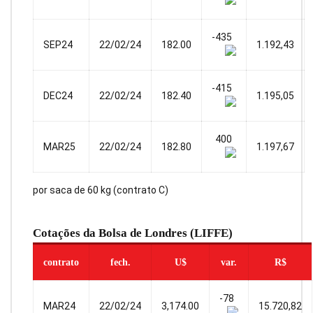
-435
SEP24
22/02/24
182.00
1.192,43
-415
DEC24
22/02/24
182.40
1.195,05
400
MAR25
22/02/24
182.80
1.197,67
por saca de 60 kg (contrato C)
Cotações da Bolsa de Londres (LIFFE)
contrato
fech.
U$
var.
R$
-78
MAR24
22/02/24
3,174.00
15.720,82