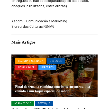
entregues ou não desbloqueados pelo associado,
cheques já utilizados, entre outras).
Ascom – Comunicação e Marketing
Sicredi das Culturas RS/MG
Mais Artigos
COZINHA E CULINÁRIA
DESTAQUE
NOSSA CIDADE
PARCEIROS
Final de semana combina com bons encontros, boa
comida e um toque especial de sabor.
AGRONEGÓCIO
DESTAQUE