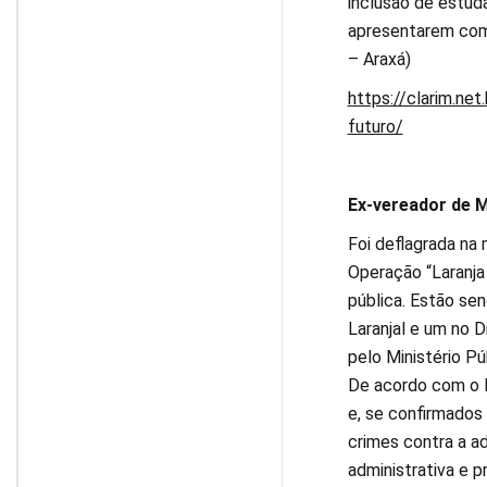
inclusão de estud
apresentarem comp
– Araxá)
https://clarim.ne
futuro/
Ex-vereador de M
Foi deflagrada na 
Operação “Laranja
pública. Estão se
Laranjal e um no 
pelo Ministério Pú
De acordo com o 
e, se confirmados 
crimes contra a a
administrativa e p