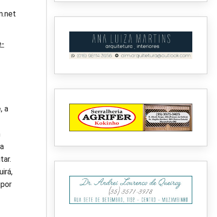
m.net
e-
, a
m
da
tar.
irá,
 por