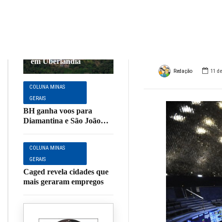
apro
COLUNA MINAS
GERAIS
Uber
Nova Estação de
Tratamento de Esgoto
em Uberlândia
Redação
11 d
COLUNA MINAS
GERAIS
BH ganha voos para
Diamantina e São João
del-Rei
COLUNA MINAS
GERAIS
Caged revela cidades que
mais geraram empregos