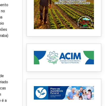
mento
 no
ua
pio
lhões
raba)
 de
riado
icas
e
 é a