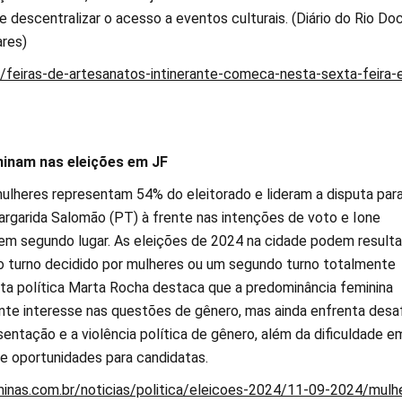
e descentralizar o acesso a eventos culturais. (Diário do Rio Do
res)
r/feiras-de-artesanatos-intinerante-comeca-nesta-sexta-feira-
inam nas eleições em JF
mulheres representam 54% do eleitorado e lideram a disputa para
argarida Salomão (PT) à frente nas intenções de voto e Ione
em segundo lugar. As eleições de 2024 na cidade podem result
ro turno decidido por mulheres ou um segundo turno totalmente
ista política Marta Rocha destaca que a predominância feminina
nte interesse nas questões de gênero, mas ainda enfrenta desa
entação e a violência política de gênero, além da dificuldade e
 e oportunidades para candidatas.
minas.com.br/noticias/politica/eleicoes-2024/11-09-2024/mulh