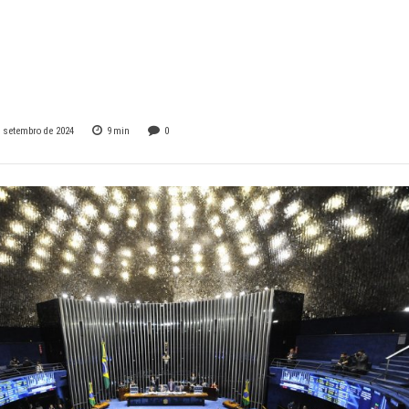
va empréstimo par
aba
e setembro de 2024
9
min
0