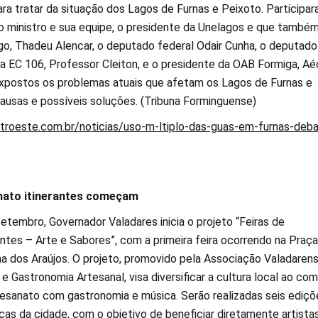
para tratar da situação dos Lagos de Furnas e Peixoto. Participa
do ministro e sua equipe, o presidente da Unelagos e que també
go, Thadeu Alencar, o deputado federal Odair Cunha, o deputado
da EC 106, Professor Cleiton, e o presidente da OAB Formiga, Aé
xpostos os problemas atuais que afetam os Lagos de Furnas e
causas e possíveis soluções. (Tribuna Forminguense)
ntroeste.com.br/noticias/uso-m-ltiplo-das-guas-em-furnas-deba
anato itinerantes começam
setembro, Governador Valadares inicia o projeto “Feiras de
ntes – Arte e Sabores”, com a primeira feira ocorrendo na Praça
lha dos Araújos. O projeto, promovido pela Associação Valadaren
 e Gastronomia Artesanal, visa diversificar a cultura local ao com
esanato com gastronomia e música. Serão realizadas seis ediçõ
as da cidade, com o objetivo de beneficiar diretamente artista