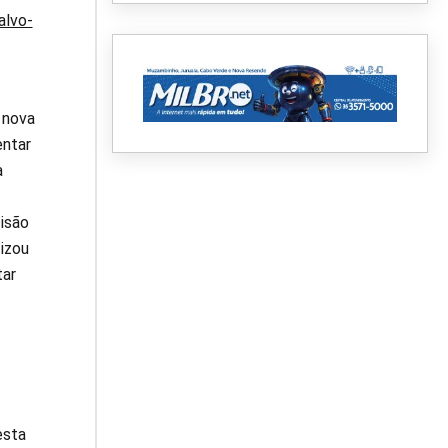
alvo-
 nova
entar
a
isão
izou
tar
esta