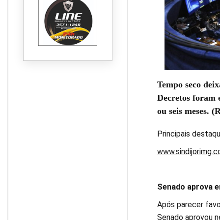
Tempo seco deix
Decretos foram e
ou seis meses. 
Principais destaqu
www.sindijorimg.c
Senado aprova e
Após parecer favo
Senado aprovou ne