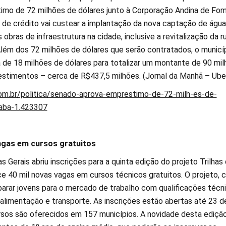
imo de 72 milhões de dólares junto à Corporação Andina de Fo
 de crédito vai custear a implantação da nova captação de água
 obras de infraestrutura na cidade, inclusive a revitalização da r
lém dos 72 milhões de dólares que serão contratados, o municí
a de 18 milhões de dólares para totalizar um montante de 90 mi
estimentos – cerca de R$437,5 milhões. (Jornal da Manhã – Ube
com.br/politica/senado-aprova-emprestimo-de-72-milh-es-de-
raba-1.423307
agas em cursos gratuitos
 Gerais abriu inscrições para a quinta edição do projeto Trilhas
e 40 mil novas vagas em cursos técnicos gratuitos. O projeto, c
parar jovens para o mercado de trabalho com qualificações técn
a alimentação e transporte. As inscrições estão abertas até 23 d
sos são oferecidos em 157 municípios. A novidade desta edição