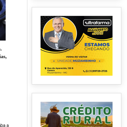
.
as,
aba a