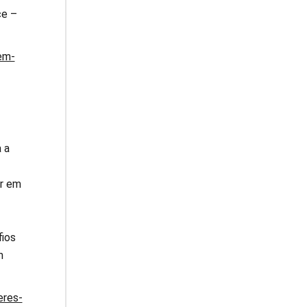
ce –
em-
 a
ar em
fios
m
eres-