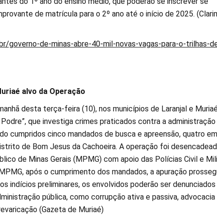
antes do 1º ano do ensino médio, que poderão se inscrever se
rovante de matrícula para o 2º ano até o início de 2025. (Clari
t.br/governo-de-minas-abre-40-mil-novas-vagas-para-o-trilhas-d
uriaé alvo da Operação
manhã desta terça-feira (10), nos municípios de Laranjal e Muriaé
 Podre”, que investiga crimes praticados contra a administração
ndo cumpridos cinco mandados de busca e apreensão, quatro e
Distrito de Bom Jesus da Cachoeira. A operação foi desencadea
blico de Minas Gerais (MPMG) com apoio das Polícias Civil e Mili
MPMG, após o cumprimento dos mandados, a apuração prossegu
os indícios preliminares, os envolvidos poderão ser denunciados
dministração pública, como corrupção ativa e passiva, advocacia
revaricação (Gazeta de Muriaé)