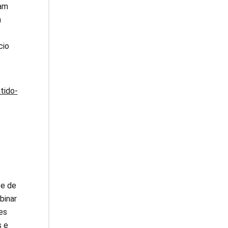
ram
m
cio
tido-
se de
binar
es
s e