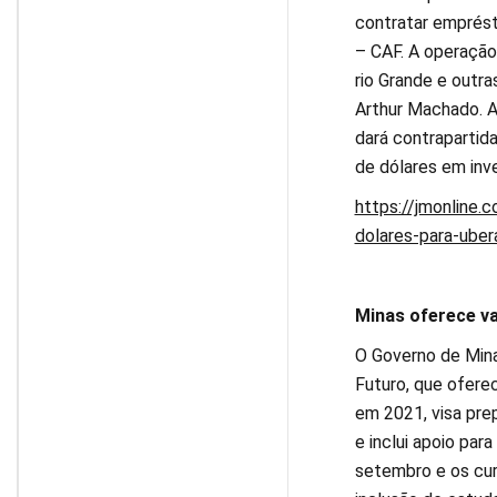
contratar emprést
– CAF. A operação
rio Grande e outras
Arthur Machado. A
dará contrapartid
de dólares em inv
https://jmonline.
dolares-para-ube
Minas oferece v
O Governo de Minas
Futuro, que oferec
em 2021, visa pre
e inclui apoio par
setembro e os cur