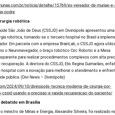
uriae.com.br/noticia/detalhe/15769/ex-vereador-de-muriae-e-
ja-podre
irurgia robótica
úde São João de Deus (CSSJD) em Divinópolis apresentou uma
rgia robótica, tornando-se o terceiro hospital no Brasil a implem
ador. Em parceria com a empresa BrainLab, o CSSJD agora utiliz
 o Neuronavegador, o braço robótico Circ Robotic e a Mesa
ansparente para realizar procedimentos complexos com alta prec
recuperação. A diretora do CSSJD, Elis Regina Guimarães, enfat
hospital com a inovação para melhorar o atendimento e enfren
de pública. (Divi News – Divinópolis)
com/2024/09/10/divinopolis-tecnica-moderna-de-cirurgia-por-
-cssjd-usando-a-precisao-e-rapida-recuperacao-do-paciente/
 debatido em Brasília
ministro de Minas e Energia, Alexandre Silveira, foi realizado n