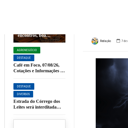
de Mi
COZINHA E
CULINÁRIA
DESTAQUE
tempe
NOSSA CIDADE
Final de semana
combina com bons
PARCEIROS
encontros, boa
comida e um toque
Redação
7 de
especial de sabor.
AGRONEGÓCIO
DESTAQUE
Café em Foco, 07/08/26,
Cotações e Informações da
Cafeicultura
DESTAQUE
DIVERSOS
Estrada do Córrego dos
Leites será interditada
para início de obras de
pavimentação