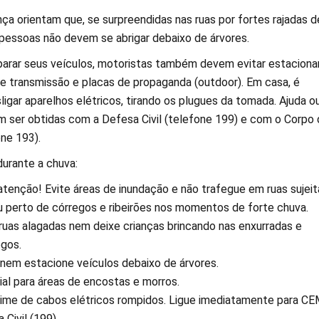
ça orientam que, se surpreendidas nas ruas por fortes rajadas d
 pessoas não devem se abrigar debaixo de árvores.
arar seus veículos, motoristas também devem evitar estaciona
de transmissão e placas de propaganda (outdoor). Em casa, é
igar aparelhos elétricos, tirando os plugues da tomada. Ajuda o
 ser obtidas com a Defesa Civil (telefone 199) e com o Corpo 
ne 193).
rante a chuva: ⠀
tenção! Evite áreas de inundação e não trafegue em ruas sujeit
 perto de córregos e ribeirões nos momentos de forte chuva.
ruas alagadas nem deixe crianças brincando nas enxurradas e
egos.
 nem estacione veículos debaixo de árvores.
al para áreas de encostas e morros.
ime de cabos elétricos rompidos. Ligue imediatamente para CE
 Civil (199).