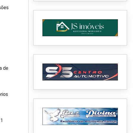
sões
a de
rios
 1