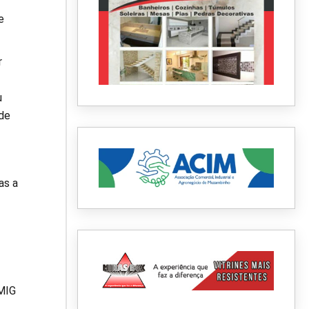
e
r
u
de
as a
MIG