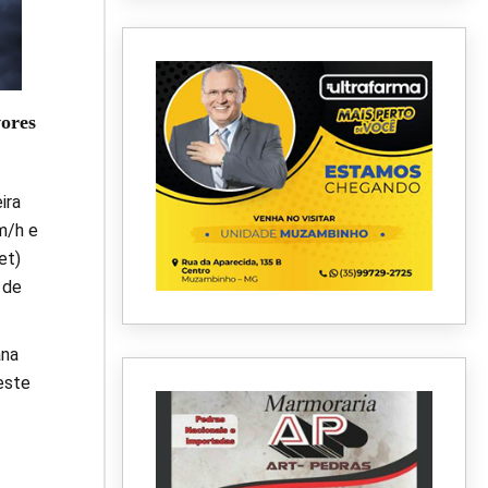
vores
ira
m/h e
et)
 de
ana
este