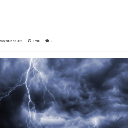
nas em alerta par
stade nesta quint
 novembro de 2024
6
min
0