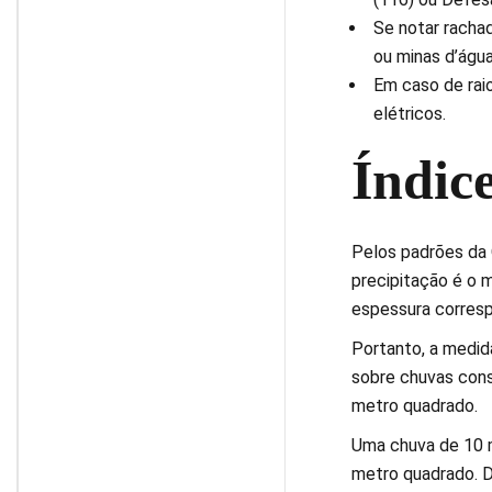
Se notar racha
ou minas d’água
Em caso de rai
elétricos.
Índic
Pelos padrões da 
precipitação é o 
espessura corresp
Portanto, a medid
sobre chuvas cons
metro quadrado.
Uma chuva de 10 m
metro quadrado. D