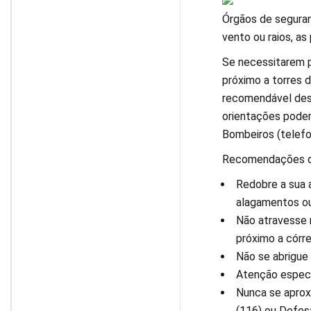
Órgãos de seguran
vento ou raios, as
Se necessitarem p
próximo a torres 
recomendável desl
orientações podem
Bombeiros (telefo
Recomendações du
Redobre a sua a
alagamentos ou
Não atravesse 
próximo a córr
Não se abrigue
Atenção especi
Nunca se aprox
(116) ou Defesa