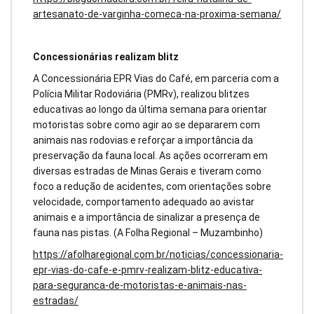
artesanato-de-varginha-comeca-na-proxima-semana/
Concessionárias realizam blitz
A Concessionária EPR Vias do Café, em parceria com a
Polícia Militar Rodoviária (PMRv), realizou blitzes
educativas ao longo da última semana para orientar
motoristas sobre como agir ao se depararem com
animais nas rodovias e reforçar a importância da
preservação da fauna local. As ações ocorreram em
diversas estradas de Minas Gerais e tiveram como
foco a redução de acidentes, com orientações sobre
velocidade, comportamento adequado ao avistar
animais e a importância de sinalizar a presença de
fauna nas pistas. (A Folha Regional – Muzambinho)
https://afolharegional.com.br/noticias/concessionaria-
epr-vias-do-cafe-e-pmrv-realizam-blitz-educativa-
para-seguranca-de-motoristas-e-animais-nas-
estradas/