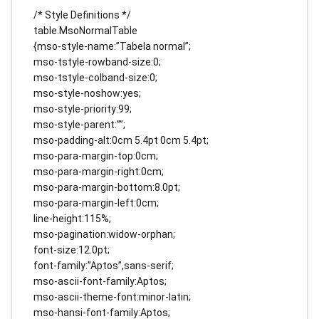
/* Style Definitions */
table.MsoNormalTable
{mso-style-name:”Tabela normal”;
mso-tstyle-rowband-size:0;
mso-tstyle-colband-size:0;
mso-style-noshow:yes;
mso-style-priority:99;
mso-style-parent:””;
mso-padding-alt:0cm 5.4pt 0cm 5.4pt;
mso-para-margin-top:0cm;
mso-para-margin-right:0cm;
mso-para-margin-bottom:8.0pt;
mso-para-margin-left:0cm;
line-height:115%;
mso-pagination:widow-orphan;
font-size:12.0pt;
font-family:”Aptos”,sans-serif;
mso-ascii-font-family:Aptos;
mso-ascii-theme-font:minor-latin;
mso-hansi-font-family:Aptos;