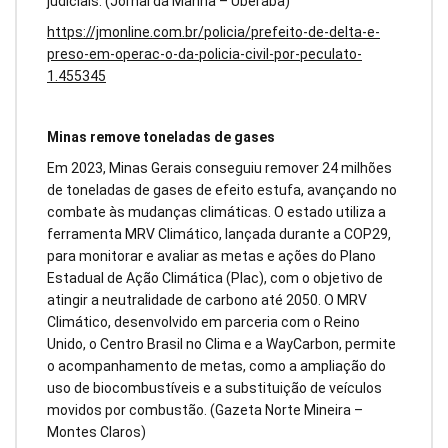
judiciais. (Jornal da Manhã – Uberaba)
https://jmonline.com.br/policia/prefeito-de-delta-e-
preso-em-operac-o-da-policia-civil-por-peculato-
1.455345
Minas remove toneladas de gases
Em 2023, Minas Gerais conseguiu remover 24 milhões
de toneladas de gases de efeito estufa, avançando no
combate às mudanças climáticas. O estado utiliza a
ferramenta MRV Climático, lançada durante a COP29,
para monitorar e avaliar as metas e ações do Plano
Estadual de Ação Climática (Plac), com o objetivo de
atingir a neutralidade de carbono até 2050. O MRV
Climático, desenvolvido em parceria com o Reino
Unido, o Centro Brasil no Clima e a WayCarbon, permite
o acompanhamento de metas, como a ampliação do
uso de biocombustíveis e a substituição de veículos
movidos por combustão. (Gazeta Norte Mineira –
Montes Claros)