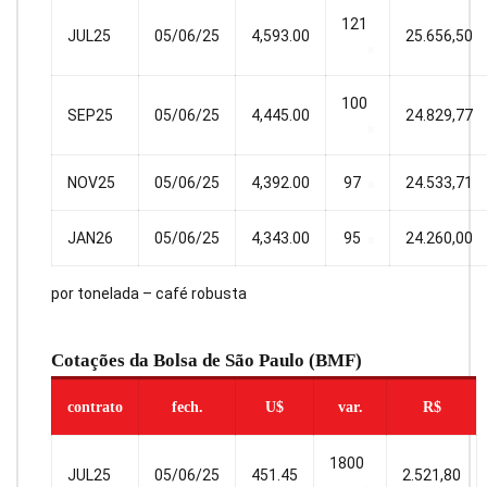
121
JUL25
05/06/25
4,593.00
25.656,50
100
SEP25
05/06/25
4,445.00
24.829,77
NOV25
05/06/25
4,392.00
97
24.533,71
JAN26
05/06/25
4,343.00
95
24.260,00
por tonelada – café robusta
Cotações da Bolsa de São Paulo (BMF)
contrato
fech.
U$
var.
R$
1800
JUL25
05/06/25
451.45
2.521,80