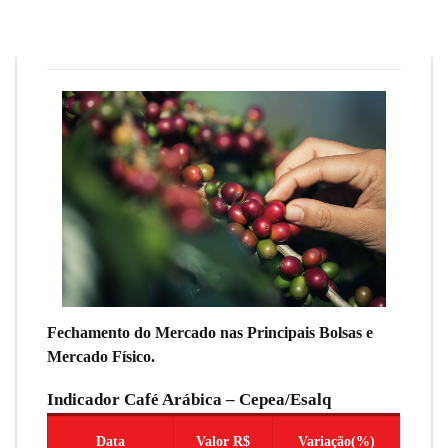
Redação
5 de junho de 2025
9
min
0
Fechamento do Mercado nas Principais Bolsas e
Mercado Físico.
Indicador Café Arábica – Cepea/Esalq
Data
Valor R$
Variação(%)