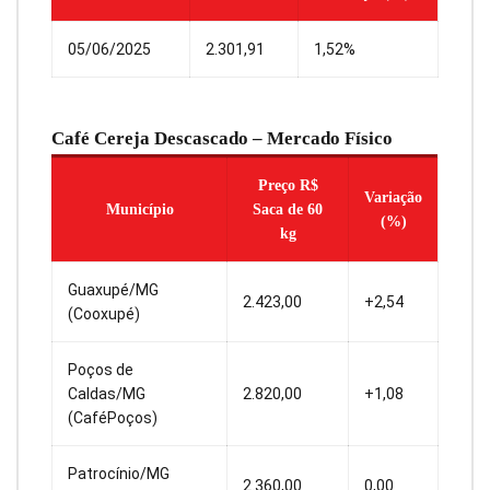
05/06/2025
2.301,91
1,52%
Café Cereja Descascado – Mercado Físico
Preço R$
Variação
Município
Saca de 60
(%)
kg
Guaxupé/MG
2.423,00
+2,54
(Cooxupé)
Poços de
Caldas/MG
2.820,00
+1,08
(CaféPoços)
Patrocínio/MG
2.360,00
0,00