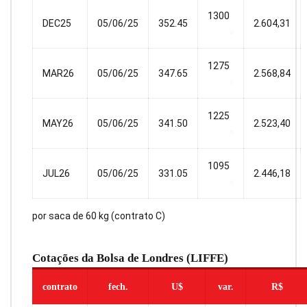
1300
DEC25
05/06/25
352.45
2.604,31
1275
MAR26
05/06/25
347.65
2.568,84
1225
MAY26
05/06/25
341.50
2.523,40
1095
JUL26
05/06/25
331.05
2.446,18
por saca de 60 kg (contrato C)
Cotações da Bolsa de Londres (LIFFE)
contrato
fech.
U$
var.
R$