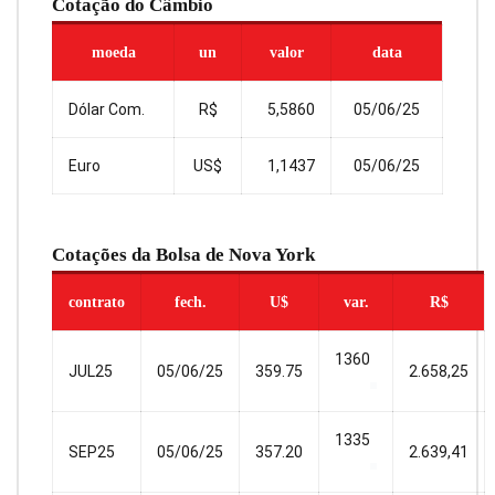
Cotação do Câmbio
moeda
un
valor
data
Dólar Com.
R$
5,5860
05/06/25
Euro
US$
1,1437
05/06/25
Cotações da Bolsa de Nova York
contrato
fech.
U$
var.
R$
1360
JUL25
05/06/25
359.75
2.658,25
1335
SEP25
05/06/25
357.20
2.639,41