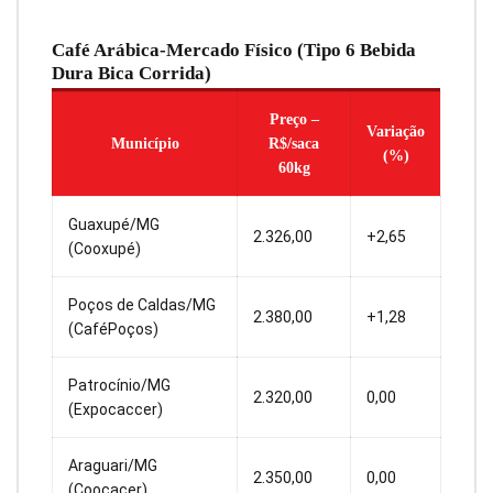
Café Arábica-Mercado Físico (Tipo 6 Bebida
Dura Bica Corrida)
Preço –
Variação
Município
R$/saca
(%)
60kg
Guaxupé/MG
2.326,00
+2,65
(Cooxupé)
Poços de Caldas/MG
2.380,00
+1,28
(CaféPoços)
Patrocínio/MG
2.320,00
0,00
(Expocaccer)
Araguari/MG
2.350,00
0,00
(Coocacer)