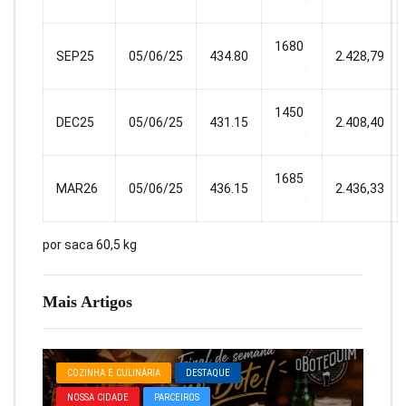
1680
SEP25
05/06/25
434.80
2.428,79
1450
DEC25
05/06/25
431.15
2.408,40
1685
MAR26
05/06/25
436.15
2.436,33
por saca 60,5 kg
Mais Artigos
COZINHA E CULINÁRIA
DESTAQUE
NOSSA CIDADE
PARCEIROS