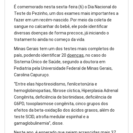
É comemorado nesta sexta-feira (6) o Dia Nacional do
Teste do Pezinho, um dos exames mais importantes a
fazer em um recém-nascido. Por meio da coleta de
sangue no calcanhar do bebê, ele pode identificar
diversas doenças de forma precoce, já iniciando o
tratamento ainda no começo da vida.
Minas Gerais tem um dos
testes mais completos do
país
, podendo identificar 20
doenças
, no caso do
Sistema Único de Saúde, segundo a doutora em
Pediatria pela Universidade Federal de Minas Gerais,
Carolina Capuruço.
“Entre elas hipotireoidismo, fenilcetonúria e
hemoglobinopatias, fibrose cística, Hiperplasia Adrenal
Congênita, deficiência de biotinidase, deficiência de
G6PD, toxoplasmose congênita, cinco grupos dos
efeitos da beta-oxidação dos ácidos graxos, além do
teste SCID, atrofia medular espinhal e a
gamaglobulinemia”, disse.
Neste ano, é esperado que sejam acrescidas mais 37