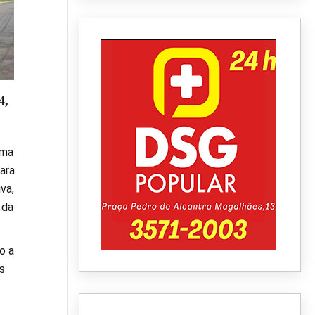
4,
ima
ara
va,
 da
o a
s