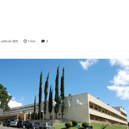
es para 77 hospita
inas e São Paulo
 julho de 2025
1
min
0