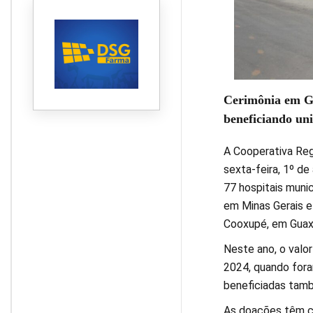
Cerimônia em Gu
beneficiando uni
A Cooperativa Reg
sexta-feira, 1º d
77 hospitais munic
em Minas Gerais e 
Cooxupé, em Guax
Neste ano, o valo
2024, quando fora
beneficiadas tamb
As doações têm co