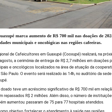
axupé marca aumento de R$ 700 mil nas doações de 202
dades municipais e oncológicas nas regiões cafeeiras.
ional de Cafeicultores em Guaxupé (Cooxupé) realizará, na próx
e agosto, a cerimônia de entrega de R$ 2,7 milhões em doações p
ipais e oncológicos localizados na área de atuação da cooperati
São Paulo. O evento será realizado às 14h, no auditório da sede
upé.
r doado teve um acréscimo significativo de R$ 700 mil em relaçã
m repassados R$ 2 milhões. Além disso, o número de instituiçõe
ém aumentou: passaram de 75 para 77 hospitais atendidos.
mo objetivo fortalecer o atendimento à saúde nas regiões